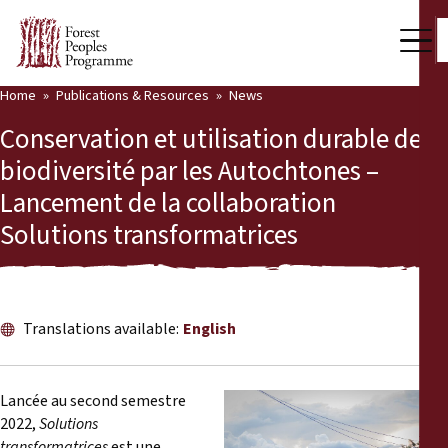
Home
Publications & Resources
News
Our Work
Conservation et utilisation durable de la
Community Voices
biodiversité par les Autochtones –
Lancement de la collaboration
Partners & Countries
Solutions transformatrices
Latest News
Back
Publications & Resources
Translations available:
English
Publications & Resources
Who we are
Press Room
News
Lancée au second semestre
2022,
Solutions
Support Us
transformatrices
est une