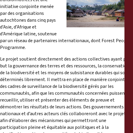
Reports
initiative conjointe menée
par des organisations
Press Releases
autochtones dans cinq pays
d’Asie, d’Afrique et
d’Amérique latine, soutenue
Training Materials
par un réseau de partenaires internationaux, dont Forest Peoples
Programme.
Briefing Papers
Le projet soutient directement des actions collectives ayant pour
but la gouvernance des terres et des ressources, la conservation
Legal Submissions
de la biodiversité et les moyens de subsistance durables qui sont
déterminés librement. Il mettra en place de manière conjointe
Declarations
des cadres de surveillance de la biodiversité gérés par les
communautés, afin que les communautés concernées puissent
recueillir, utiliser et présenter des éléments de preuve et
Annual Reports
démontrer les résultats de leurs actions. Des gouvernements
nationaux et d’autres acteurs clés collaboreront avec le projet
afin d’élaborer des mécanismes qui permettront une
participation pleine et équitable aux politiques et à la