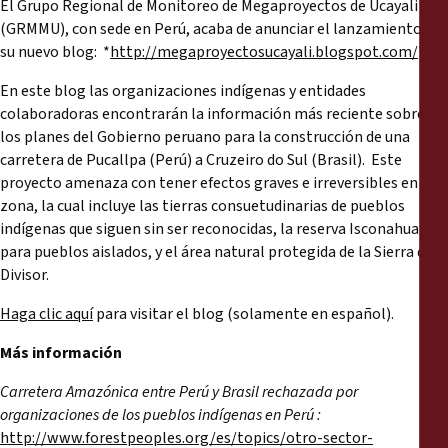
El Grupo Regional de Monitoreo de Megaproyectos de Ucayali
Reports
(GRMMU), con sede en Perú, acaba de anunciar el lanzamiento de
su nuevo blog: *
http://megaproyectosucayali.blogspot.com/
*.
Press Releases
En este blog las organizaciones indígenas y entidades
colaboradoras encontrarán la información más reciente sobre
Training Materials
los planes del Gobierno peruano para la construcción de una
carretera de Pucallpa (Perú) a Cruzeiro do Sul (Brasil). Este
Briefing Papers
proyecto amenaza con tener efectos graves e irreversibles en la
zona, la cual incluye las tierras consuetudinarias de pueblos
indígenas que siguen sin ser reconocidas, la reserva Isconahua
Legal Submissions
para pueblos aislados, y el área natural protegida de la Sierra del
Divisor.
Declarations
Haga clic aquí
para visitar el blog (solamente en español).
Annual Reports
Más información
Carretera Amazónica entre Perú y Brasil rechazada por
organizaciones de los pueblos indígenas en Perú :
http://www.forestpeoples.org/es/topics/otro-sector-