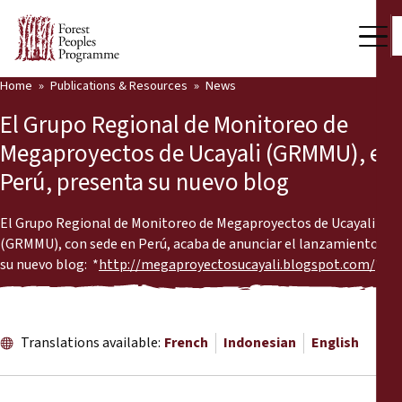
Home
Publications & Resources
News
Our Work
El Grupo Regional de Monitoreo de
Community Voices
Megaproyectos de Ucayali (GRMMU), en
Perú, presenta su nuevo blog
Partners & Countries
Latest News
El Grupo Regional de Monitoreo de Megaproyectos de Ucayali
(GRMMU), con sede en Perú, acaba de anunciar el lanzamiento de
Back
su nuevo blog: *
http://megaproyectosucayali.blogspot.com/
*.
Publications & Resources
Publications & Resources
Who we are
Translations available:
French
Indonesian
English
Press Room
News
Support Us