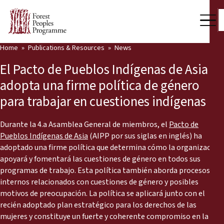
Home
Publications & Resources
News
Our Work
El Pacto de Pueblos Indígenas de Asia
Community Voices
adopta una firme política de género
para trabajar en cuestiones indígenas
Partners & Countries
Latest News
Durante la 4.a Asamblea General de miembros, el
Pacto de
Pueblos Indígenas de Asia
(AIPP por sus siglas en inglés) ha
Back
adoptado una firme política que determina cómo la organización
Publications & Resources
apoyará y fomentará las cuestiones de género en todos sus
programas de trabajo. Esta política también aborda procesos
Publications & Resources
Who we are
internos relacionados con cuestiones de género y posibles
motivos de preocupación. La política se aplicará junto con el
Press Room
News
recién adoptado plan estratégico para los derechos de las
Support Us
mujeres y constituye un fuerte y coherente compromiso en la