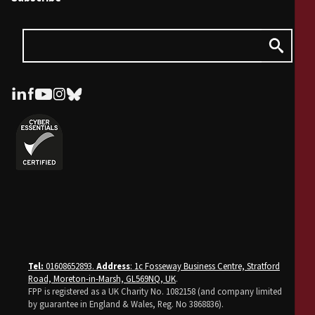
Tel:
01608652893.
Address
: 1c Fosseway Business Centre, Stratford
Road, Moreton-in-Marsh, GL569NQ, UK
.
FPP is registered as a UK Charity No. 1082158 (and company limited
by guarantee in England & Wales, Reg. No 3868836).