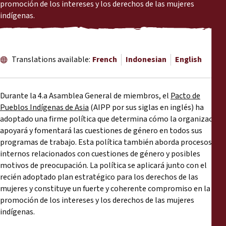
Reports
promoción de los intereses y los derechos de las mujeres
indígenas.
Press Releases
Translations available:
French
Indonesian
English
Training Materials
Briefing Papers
Durante la 4.a Asamblea General de miembros, el
Pacto de
Pueblos Indígenas de Asia
(AIPP por sus siglas en inglés) ha
Legal Submissions
adoptado una firme política que determina cómo la organización
apoyará y fomentará las cuestiones de género en todos sus
programas de trabajo. Esta política también aborda procesos
Declarations
internos relacionados con cuestiones de género y posibles
motivos de preocupación. La política se aplicará junto con el
Annual Reports
recién adoptado plan estratégico para los derechos de las
mujeres y constituye un fuerte y coherente compromiso en la
promoción de los intereses y los derechos de las mujeres
indígenas.