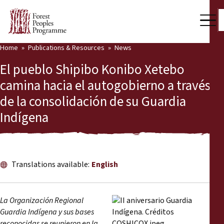
Home
Publications & Resources
News
Our Work
El pueblo Shipibo Konibo Xetebo
Community Voices
camina hacia el autogobierno a través
de la consolidación de su Guardia
Partners & Countries
Indígena
Latest News
Back
Publications & Resources
Translations available:
English
Publications & Resources
Who we are
Press Room
News
La Organización Regional
Guardia Indígena y sus bases
Support Us
reconocidas se reunieron en la