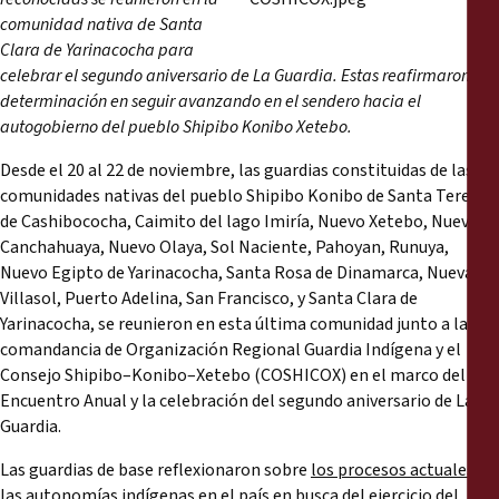
Reports
comunidad nativa de Santa
Clara de Yarinacocha para
Press Releases
celebrar el segundo aniversario de La Guardia. Estas reafirmaron su
determinación en seguir avanzando en el sendero hacia el
autogobierno del pueblo Shipibo Konibo Xetebo.
Training Materials
Desde el 20 al 22 de noviembre, las guardias constituidas de las
Briefing Papers
comunidades nativas del pueblo Shipibo Konibo de Santa Teresita
de Cashibococha, Caimito del lago Imiría, Nuevo Xetebo, Nuevo
Canchahuaya, Nuevo Olaya, Sol Naciente, Pahoyan, Runuya,
Legal Submissions
Nuevo Egipto de Yarinacocha, Santa Rosa de Dinamarca, Nueva
Villasol, Puerto Adelina, San Francisco, y Santa Clara de
Declarations
Yarinacocha, se reunieron en esta última comunidad junto a la
comandancia de Organización Regional Guardia Indígena y el
Consejo Shipibo–Konibo–Xetebo (COSHICOX) en el marco del
Annual Reports
Encuentro Anual y la celebración del segundo aniversario de La
Guardia.
Las guardias de base reflexionaron sobre
los procesos actuales de
las autonomías indígenas en el país en busca del ejercicio del