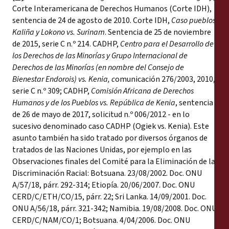
Corte Interamericana de Derechos Humanos (Corte IDH),
sentencia de 24 de agosto de 2010. Corte IDH,
Caso pueblos
Kaliña y Lokono vs. Surinam
. Sentencia de 25 de noviembre
de 2015, serie C n.º 214. CADHP,
Centro para el Desarrollo de
los Derechos de las Minorías y Grupo Internacional de
Derechos de las Minorías (en nombre del Consejo de
Bienestar Endorois) vs. Kenia, c
omunicación 276/2003, 2010,
serie C n.º 309; CADHP,
Comisión Africana de Derechos
Humanos y de los Pueblos vs. República de Kenia
, sentencia
de 26 de mayo de 2017, solicitud n.º 006/2012 - en lo
sucesivo denominado caso CADHP (Ogiek vs. Kenia). Este
asunto también ha sido tratado por diversos órganos de
tratados de las Naciones Unidas, por ejemplo en las
Observaciones finales del Comité para la Eliminación de la
Discriminación Racial: Botsuana. 23/08/2002. Doc. ONU
A/57/18, párr. 292-314; Etiopía. 20/06/2007. Doc. ONU
CERD/C/ETH/CO/15, párr. 22; Sri Lanka. 14/09/2001. Doc.
ONU A/56/18, párr. 321-342; Namibia. 19/08/2008. Doc. ONU
CERD/C/NAM/CO/1; Botsuana. 4/04/2006. Doc. ONU