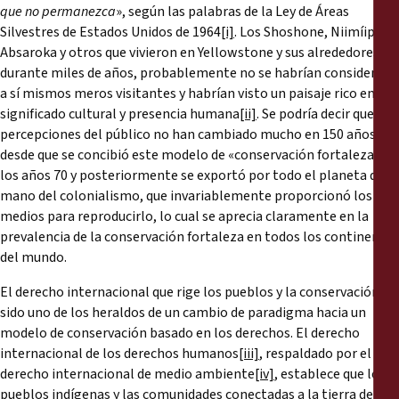
Reports
que no permanezca
», según las palabras de la Ley de Áreas
Silvestres de Estados Unidos de 1964
[i]
. Los Shoshone, Niimíipu,
Absaroka y otros que vivieron en Yellowstone y sus alrededores
Press Releases
durante miles de años, probablemente no se habrían considerado
a sí mismos meros visitantes y habrían visto un paisaje rico en
Training Materials
significado cultural y presencia humana
[ii]
. Se podría decir que las
percepciones del público no han cambiado mucho en 150 años
desde que se concibió este modelo de «conservación fortaleza» en
Briefing Papers
los años 70 y posteriormente se exportó por todo el planeta da la
mano del colonialismo, que invariablemente proporcionó los
Legal Submissions
medios para reproducirlo, lo cual se aprecia claramente en la
prevalencia de la conservación fortaleza en todos los continentes
Declarations
del mundo.
El derecho internacional que rige los pueblos y la conservación ha
Annual Reports
sido uno de los heraldos de un cambio de paradigma hacia un
modelo de conservación basado en los derechos. El derecho
internacional de los derechos humanos
[iii]
, respaldado por el
derecho internacional de medio ambiente
[iv]
, establece que los
pueblos indígenas y las comunidades conectadas a la tierra de