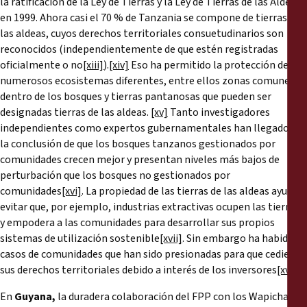
la ratificación de la Ley de Tierras y la Ley de Tierras de las Aldeas
en 1999. Ahora casi el 70 % de Tanzania se compone de tierras de
las aldeas, cuyos derechos territoriales consuetudinarios son
reconocidos (independientemente de que estén registradas
oficialmente o no
[xiii]
).
[xiv]
Eso ha permitido la protección de
numerosos ecosistemas diferentes, entre ellos zonas comunes
dentro de los bosques y tierras pantanosas que pueden ser
designadas tierras de las aldeas.
[xv]
Tanto investigadores
independientes como expertos gubernamentales han llegado a
la conclusión de que los bosques tanzanos gestionados por
comunidades crecen mejor y presentan niveles más bajos de
perturbación que los bosques no gestionados por
comunidades
[xvi]
. La propiedad de las tierras de las aldeas ayuda a
evitar que, por ejemplo, industrias extractivas ocupen las tierras,
y empodera a las comunidades para desarrollar sus propios
sistemas de utilización sostenible
[xvii]
. Sin embargo ha habido
casos de comunidades que han sido presionadas para que cedieran
sus derechos territoriales debido a interés de los inversores
[xviii]
.
En
Guyana,
la duradera colaboración del FPP con los Wapichan