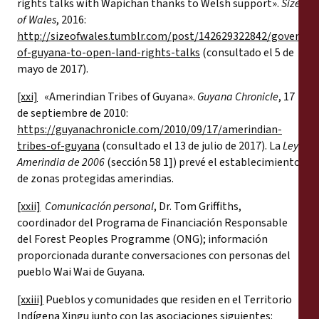
rights talks with Wapichan thanks to Welsh support».
Size
of Wales
, 2016:
http://sizeofwales.tumblr.com/post/142629322842/governm
of-guyana-to-open-land-rights-talks
(consultado el 5 de
mayo de 2017).
[xxi]
«Amerindian Tribes of Guyana».
Guyana Chronicle
, 17
de septiembre de 2010:
https://guyanachronicle.com/2010/09/17/amerindian-
tribes-of-guyana
(consultado el 13 de julio de 2017). La
Ley
Amerindia de 2006
(sección 58 1]) prevé el establecimiento
de zonas protegidas amerindias.
[xxii]
Comunicación personal
, Dr. Tom Griffiths,
coordinador del Programa de Financiación Responsable
del Forest Peoples Programme (ONG); información
proporcionada durante conversaciones con personas del
pueblo Wai Wai de Guyana.
[xxiii]
Pueblos y comunidades que residen en el Territorio
Indígena Xingu junto con las asociaciones siguientes: