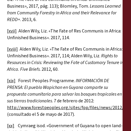
Business», 2017, pág. 113); Blomley, Tom.
Lessons Learned
from Community Forestry in Africa and their Relevance for
REDD+
. 2013, 6.
[xvii]
Alden Wily, Liz. «The Fate of Res Communis
in Africa:
Unfinished Business». 2017, 114.
[xviii]
Alden Wily, Liz. «The Fate of Res Communis
in Africa:
Unfinished Business». 2017, 114; Alden Wily, Liz.
Rights to
Resources in Crisis: Reviewing the Fate of Customary Tenure in
Africa.
Five Briefs
. 2012, 60.
[xix]
Forest Peoples Programme.
INFORMACIÓN DE
PRENSA: El pueblo Wapichan en Guyana comparte su
propuesta comunitaria para salvar los bosques tropicales en
sus tierras tradicionales
. 7 de febrero de 2012:
http://www.forestpeoples.org/sites/fpp/files/news/2012/0
(consultado el 5 de mayo de 2017).
[xx]
Cymraeg isod. «Government of Guyana to open land-