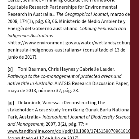
Carter, Jennifer. «Thinking Outside the Framework:
Equitable Research Partnerships for Environmental
Research in Australia».
The Geographical Journal
, marzo de
2008, 174(1), pág. 63, 66. Ministerio de Medio Ambiente y
Energía del Gobierno australiano.
Cobourg Peninsula and
Indigenous Australians
:
<http://www.environment.gov.au/water/wetlands/coburg-
peninsula-indigenous-australians> (consultado el 13 de
junio de 2017).
[x]
Toni Bauman, Chris Haynes y Gabrielle Lauder.
Pathways to the co-management of protected areas and
native title in Australia
. AIATSIS Research Discussion Paper,
mayo de 2013, número 32, pág. 23.
[xi]
Dekoninck, Vanessa. «Deconstructing the
stakeholder: A case study from Garig Gunak Barlu National
Park, Australia».
International Journal of Biodiversity Science
and Management
, 2007, 3(2), pág. 77: <
www.tandfonline.com/doi/pdf/10.1080/17451590709618164&g
(consultado el 17 de julio de 2017).