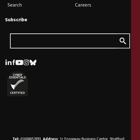
Search
Careers
Subscribe
Tel:
01608652893.
Address
: 1c Fosseway Business Centre, Stratford