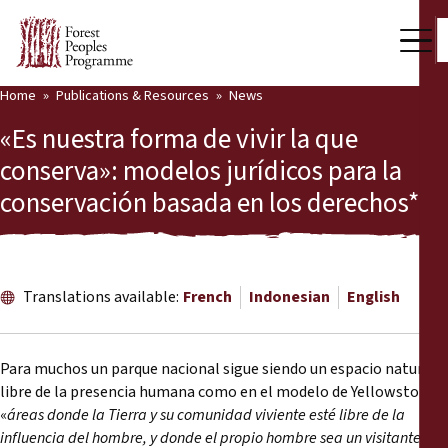
Home
Publications & Resources
News
Our Work
«Es nuestra forma de vivir la que
Community Voices
conserva»: modelos jurídicos para la
conservación basada en los derechos*
Partners & Countries
Latest News
Back
Publications & Resources
Translations available:
French
Indonesian
English
Publications & Resources
Who we are
Para muchos un parque nacional sigue siendo un espacio natural
Press Room
libre de la presencia humana como en el modelo de Yellowstone:
News
«
áreas donde la Tierra y su comunidad viviente esté libre de la
Support Us
influencia del hombre, y donde el propio hombre sea un visitante