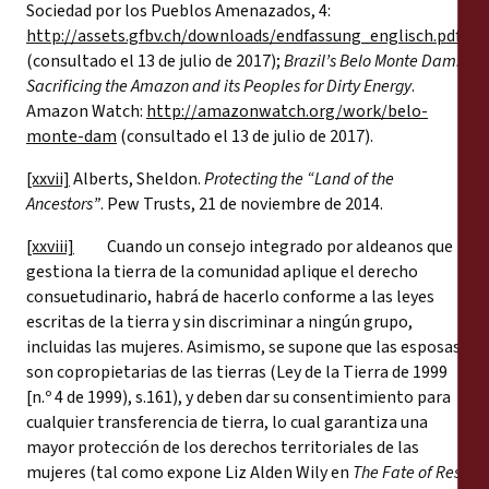
Sociedad por los Pueblos Amenazados, 4:
http://assets.gfbv.ch/downloads/endfassung_englisch.pdf
(consultado el 13 de julio de 2017);
Brazil’s Belo Monte Dam:
Sacrificing the Amazon and its Peoples for Dirty Energy
.
Amazon Watch:
http://amazonwatch.org/work/belo-
monte-dam
(consultado el 13 de julio de 2017).
[xxvii]
Alberts, Sheldon.
Protecting the “Land of the
Ancestors”
. Pew Trusts, 21 de noviembre de 2014.
[xxviii]
Cuando un consejo integrado por aldeanos que
gestiona la tierra de la comunidad aplique el derecho
consuetudinario, habrá de hacerlo conforme a las leyes
escritas de la tierra y sin discriminar a ningún grupo,
incluidas las mujeres. Asimismo, se supone que las esposas
son copropietarias de las tierras (Ley de la Tierra de 1999
[n.º 4 de 1999), s.161), y deben dar su consentimiento para
cualquier transferencia de tierra, lo cual garantiza una
mayor protección de los derechos territoriales de las
mujeres (tal como expone Liz Alden Wily en
The Fate of Res