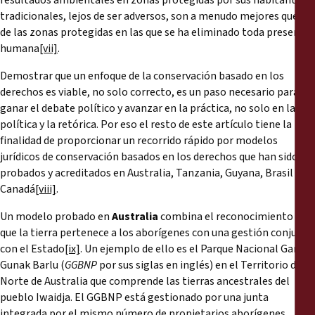
resultados ambientales en zonas protegidas por sus habitantes
tradicionales, lejos de ser adversos, son a menudo mejores que los
de las zonas protegidas en las que se ha eliminado toda presencia
humana
[vii]
.
Demostrar que un enfoque de la conservación basado en los
derechos es viable, no solo correcto, es un paso necesario para
ganar el debate político y avanzar en la práctica, no solo en la
política y la retórica. Por eso el resto de este artículo tiene la
finalidad de proporcionar un recorrido rápido por modelos
jurídicos de conservación basados en los derechos que han sido
probados y acreditados en Australia, Tanzania, Guyana, Brasil y
Canadá
[viii]
.
Un modelo probado en
Australia
combina el reconocimiento de
que la tierra pertenece a los aborígenes con una gestión conjunta
con el Estado
[ix]
. Un ejemplo de ello es el Parque Nacional Garig
Gunak Barlu (
GGBNP
por sus siglas en inglés) en el Territorio del
Norte de Australia que comprende las tierras ancestrales del
pueblo Iwaidja. El GGBNP está gestionado por una junta
integrada por el mismo número de propietarios aborígenes