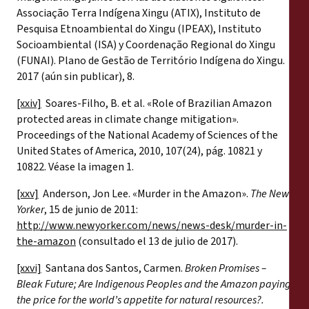
Associação Terra Indígena Xingu (ATIX), Instituto de
Pesquisa Etnoambiental do Xingu (IPEAX), Instituto
Socioambiental (ISA) y Coordenação Regional do Xingu
(FUNAI). Plano de Gestão de Território Indígena do Xingu.
2017 (aún sin publicar), 8.
[xxiv]
Soares-Filho, B. et al. «Role of Brazilian Amazon
protected areas in climate change mitigation».
Proceedings of the National Academy of Sciences of the
United States of America, 2010, 107(24), pág. 10821 y
10822. Véase la imagen 1.
[xxv]
Anderson, Jon Lee. «Murder in the Amazon».
The New
Yorker
, 15 de junio de 2011:
http://www.newyorker.com/news/news-desk/murder-in-
the-amazon
(consultado el 13 de julio de 2017).
[xxvi]
Santana dos Santos, Carmen.
Broken Promises –
Bleak Future; Are Indigenous Peoples and the Amazon paying
the price for the world’s appetite for natural resources?.