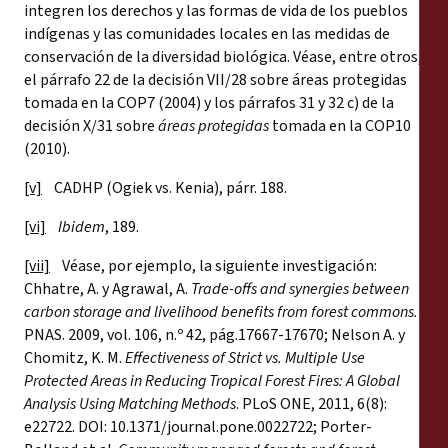
integren los derechos y las formas de vida de los pueblos
indígenas y las comunidades locales en las medidas de
conservación de la diversidad biológica. Véase, entre otros,
el párrafo 22 de la decisión VII/28 sobre áreas protegidas
tomada en la COP7 (2004) y los párrafos 31 y 32 c) de la
decisión X/31 sobre
áreas protegidas
tomada en la COP10
(2010).
[v]
CADHP (Ogiek vs. Kenia), párr. 188.
[vi]
Ibidem
, 189.
[vii]
Véase, por ejemplo, la siguiente investigación:
Chhatre, A. y Agrawal, A.
Trade-offs and synergies between
carbon storage and livelihood benefits from forest commons.
PNAS. 2009,
vol. 106, n.º 42, pág.17667-17670; Nelson A. y
Chomitz, K. M.
Effectiveness of Strict vs. Multiple Use
Protected Areas in Reducing Tropical Forest Fires: A Global
Analysis Using Matching Methods
. PLoS ONE, 2011, 6(8):
e22722. DOI: 10.1371/journal.pone.0022722; Porter-