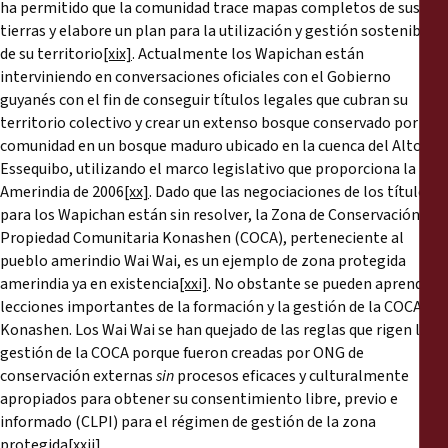
ha permitido que la comunidad trace mapas completos de sus
tierras y elabore un plan para la utilización y gestión sostenible
de su territorio
[xix]
. Actualmente los Wapichan están
interviniendo en conversaciones oficiales con el Gobierno
guyanés con el fin de conseguir títulos legales que cubran su
territorio colectivo y crear un extenso bosque conservado por la
comunidad en un bosque maduro ubicado en la cuenca del Alto
Essequibo, utilizando el marco legislativo que proporciona la Ley
Amerindia de 2006
[xx]
. Dado que las negociaciones de los títulos
para los Wapichan están sin resolver, la Zona de Conservación de
Propiedad Comunitaria Konashen (COCA), perteneciente al
pueblo amerindio Wai Wai, es un ejemplo de zona protegida
amerindia ya en existencia
[xxi]
. No obstante se pueden aprender
lecciones importantes de la formación y la gestión de la COCA
Konashen. Los Wai Wai se han quejado de las reglas que rigen la
gestión de la COCA porque fueron creadas por ONG de
conservación externas
sin
procesos eficaces y culturalmente
apropiados para obtener su consentimiento libre, previo e
informado (CLPI) para el régimen de gestión de la zona
protegida
[xxii]
.