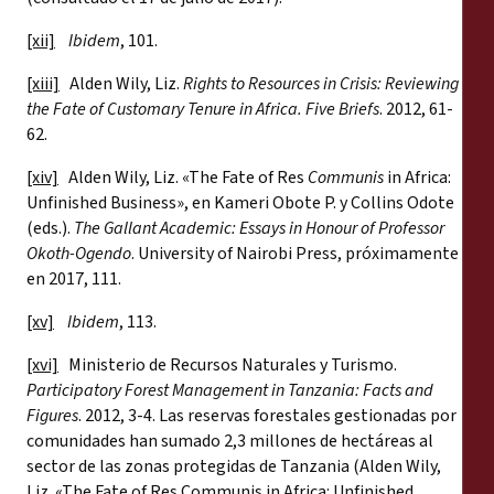
[xii]
Ibidem
, 101.
[xiii]
Alden Wily, Liz.
Rights to Resources in Crisis: Reviewing
the Fate of Customary Tenure in Africa.
Five Briefs
. 2012, 61-
62.
[xiv]
Alden Wily, Liz. «The Fate of Res
Communis
in Africa:
Unfinished Business», en Kameri Obote P. y Collins Odote
(eds.).
The Gallant Academic: Essays in Honour of Professor
Okoth-Ogendo
. University of Nairobi Press, próximamente
en 2017, 111.
[xv]
Ibidem
, 113.
[xvi]
Ministerio de Recursos Naturales y Turismo.
Participatory Forest Management in Tanzania: Facts and
Figures
. 2012, 3-4. Las reservas forestales gestionadas por
comunidades han sumado 2,3 millones de hectáreas al
sector de las zonas protegidas de Tanzania (Alden Wily,
Liz. «The Fate of Res Communis
in Africa: Unfinished