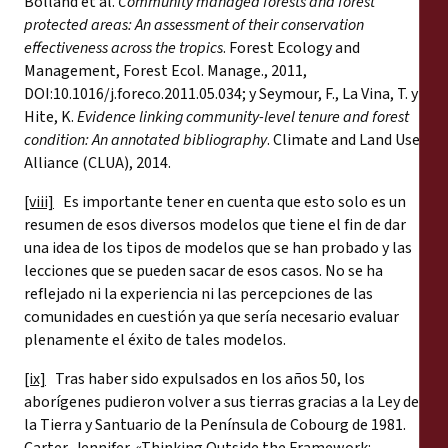
Bolland et al.
Community managed forests and forest
protected areas: An assessment of their conservation
effectiveness across the tropics
. Forest Ecology and
Management, Forest Ecol. Manage., 2011,
DOI:10.1016/j.foreco.2011.05.034; y Seymour, F., La Vina, T. y
Hite, K.
Evidence linking community-level tenure and forest
condition: An annotated bibliography
. Climate and Land Use
Alliance (CLUA), 2014.
[viii]
Es importante tener en cuenta que esto solo es un
resumen de esos diversos modelos que tiene el fin de dar
una idea de los tipos de modelos que se han probado y las
lecciones que se pueden sacar de esos casos. No se ha
reflejado ni la experiencia ni las percepciones de las
comunidades en cuestión ya que sería necesario evaluar
plenamente el éxito de tales modelos.
[ix]
Tras haber sido expulsados en los años 50, los
aborígenes pudieron volver a sus tierras gracias a la Ley de
la Tierra y Santuario de la Península de Cobourg de 1981.