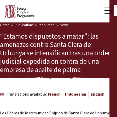
Home
Publications & Resources
News
Our Work
“Estamos dispuestos a matar”: las
Community Voices
amenazas contra Santa Clara de
Uchunya se intensifican tras una orden
Partners & Countries
judicial expedida en contra de una
Latest News
empresa de aceite de palma
Back
Publications & Resources
Publications & Resources
Who we are
Translations available:
French
Indonesian
English
Press Room
News
Support Us
Los líderes de la comunidad Shipibo de Santa Clara de Uchunya,