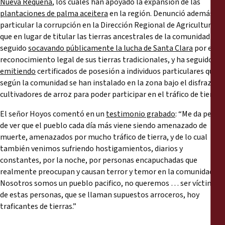
Nueva Requena
, los cuales han apoyado la expansión de las
plantaciones de palma aceitera
en la región. Denunció además en
particular la corrupción en la Dirección Regional de Agricultura,
que en lugar de titular las tierras ancestrales de la comunidad ha
seguido
socavando públicamente la lucha de Santa Clara
por el
reconocimiento legal de sus tierras tradicionales, y ha seguido
emitiendo
certificados de posesión a individuos particulares que
según la comunidad se han instalado en la zona bajo el disfraz de
cultivadores de arroz para poder participar en el tráfico de tierras.
El señor Hoyos comentó en un
testimonio grabado
: “Me da pena
de ver que el pueblo cada día más viene siendo amenazado de
muerte, amenazados por mucho tráfico de tierra, y de lo cual
también venimos sufriendo hostigamientos, diarios y
constantes, por la noche, por personas encapuchadas que
realmente preocupan y causan terror y temor en la comunidad.
Nosotros somos un pueblo pacifico, no queremos … ser víctimas
de estas personas, que se llaman supuestos arroceros, hoy
traficantes de tierras.”