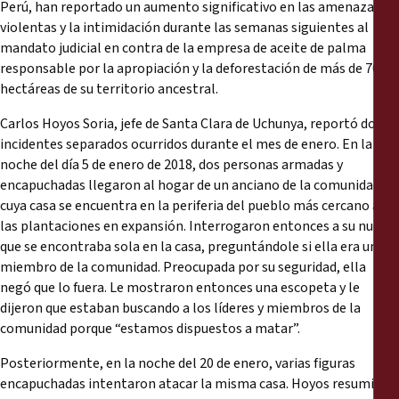
Reports
Perú, han reportado un aumento significativo en las amenazas
violentas y la intimidación durante las semanas siguientes al
mandato judicial en contra de la empresa de aceite de palma
Press Releases
responsable por la apropiación y la deforestación de más de 7000
hectáreas de su territorio ancestral.
Training Materials
Carlos Hoyos Soria, jefe de Santa Clara de Uchunya, reportó dos
incidentes separados ocurridos durante el mes de enero. En la
Briefing Papers
noche del día 5 de enero de 2018, dos personas armadas y
encapuchadas llegaron al hogar de un anciano de la comunidad,
cuya casa se encuentra en la periferia del pueblo más cercano a
Legal Submissions
las plantaciones en expansión. Interrogaron entonces a su nuera,
que se encontraba sola en la casa, preguntándole si ella era un
Declarations
miembro de la comunidad. Preocupada por su seguridad, ella
negó que lo fuera. Le mostraron entonces una escopeta y le
Annual Reports
dijeron que estaban buscando a los líderes y miembros de la
comunidad porque “estamos dispuestos a matar”.
Posteriormente, en la noche del 20 de enero, varias figuras
encapuchadas intentaron atacar la misma casa. Hoyos resumió la