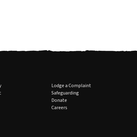
y
Lodge a Complaint
t
Safeguarding
Donate
Careers