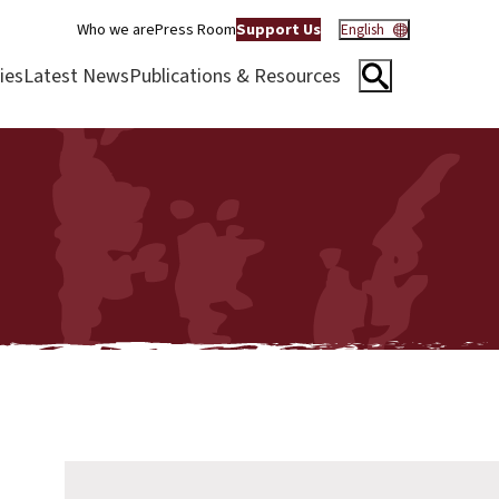
Who we are
Press Room
Support Us
English
ies
Latest News
Publications & Resources