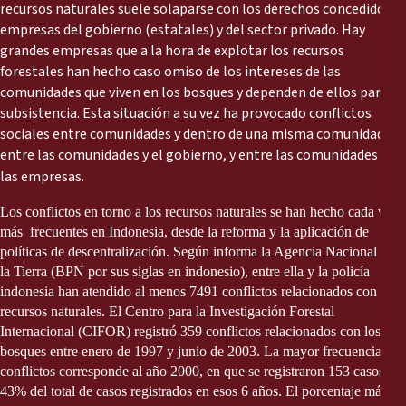
Reports
recursos naturales suele solaparse con los derechos concedidos a
empresas del gobierno (estatales) y del sector privado. Hay
grandes empresas que a la hora de explotar los recursos
Press Releases
forestales han hecho caso omiso de los intereses de las
comunidades que viven en los bosques y dependen de ellos para su
Training Materials
subsistencia. Esta situación a su vez ha provocado conflictos
sociales entre comunidades y dentro de una misma comunidad,
entre las comunidades y el gobierno, y entre las comunidades y
Briefing Papers
las empresas.
Legal Submissions
Los conflictos en torno a los recursos naturales se han hecho cada vez
más
frecuentes en Indonesia, desde la reforma y la aplicación de
políticas de descentralización. Según informa la Agencia Nacional para
Declarations
la Tierra (BPN por sus siglas en indonesio), entre ella y la policía
indonesia han atendido al menos 7491 conflictos relacionados con los
Annual Reports
recursos naturales. El Centro para la Investigación Forestal
Internacional (CIFOR) registró 359 conflictos relacionados con los
bosques entre enero de 1997 y junio de 2003. La mayor frecuencia de
conflictos corresponde al año 2000, en que se registraron 153 casos, el
43% del total de casos registrados en esos 6 años. El porcentaje más