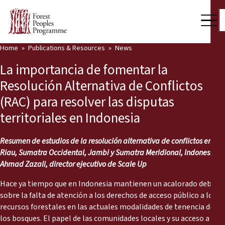
Home
Publications & Resources
News
Our Work
La importancia de fomentar la
Community Voices
Resolución Alternativa de Conflictos
(RAC) para resolver las disputas
Partners & Countries
territoriales en Indonesia
Latest News
Resumen de estudios de la resolución alternativa de conflictos en
Back
Publications & Resources
Riau, Sumatra Occidental, Jambi y Sumatra Meridional, Indonesia,
Ahmad Zazali, director ejecutivo de Scale Up
Publications & Resources
Who we are
Hace ya tiempo que en Indonesia mantienen un acalorado debate
Press Room
sobre la falta de atención a los derechos de acceso público a los
News
recursos forestales en las actuales modalidades de tenencia de
Support Us
los bosques. El papel de las comunidades locales y su acceso a los