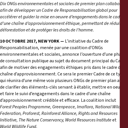
Reports
Dix ONGs environnementales et sociales de premier plan collaborent
afin de développer un Cadre de Responsabilisation global pour
accélérer et guider la mise en oeuvre d’engagements dans le cadre
Press Releases
d’une chaîne d’approvisionnement éthique, permettant de réduire la
déforestation et de protéger les droits de l’homme.
Training Materials
10 OCTOBR
E
2017, NEW YORK
—
L’initiative du Cadre de
Responsabilisation, menée par une coalition d’ONGs
Briefing Papers
environnementales et sociales, annonce l’ouverture d’une phase
de consultation publique au sujet du document principal du Cadre,
Legal Submissions
afin de motiver des engagements éthiques pris dans le cadre de la
chaîne d’approvisionnement. Ce sera le premier Cadre de ce type,
qui réunira d’une même voix plusieurs ONGs de premier plan afin
Declarations
de clarifier des éléments-clés servant à établir, mettre en oeuvre
et faire le suivi d’engagements dans le cadre d’une chaîne
Annual Reports
d’approvisionnement crédible et efficace. La coalition inclut
Forest Peoples Programme, Greenpeace, Imaflora, National Wildlife
Federation, Proforest, Rainforest Alliance, Rights and Resources
Initiative, The Nature Conservancy, World Resources Institute
et
World Wildlife Fund.