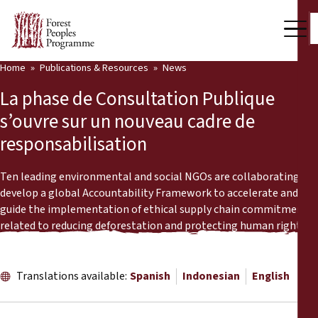
Home
Publications & Resources
News
Our Work
La phase de Consultation Publique
Community Voices
s’ouvre sur un nouveau cadre de
responsabilisation
Partners & Countries
Latest News
Ten leading environmental and social NGOs are collaborating to
develop a global Accountability Framework to accelerate and
Back
guide the implementation of ethical supply chain commitments
Publications & Resources
related to reducing deforestation and protecting human rights.
Publications & Resources
Who we are
Press Room
Translations available:
Spanish
Indonesian
English
News
Support Us