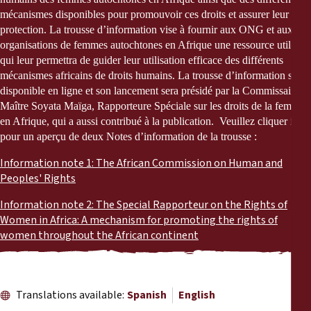
Reports
mécanismes disponibles pour promouvoir ces droits et assurer leur
protection. La trousse d’information vise à fournir aux ONG et aux
Press Releases
organisations de femmes autochtones en Afrique une ressource utile
qui leur permettra de guider leur utilisation efficace des différents
mécanismes africains de droits humains. La trousse d’information sera
Training Materials
disponible en ligne et son lancement sera présidé par la Commissaire
Maître Soyata Maïga, Rapporteure Spéciale sur les droits de la femme
Briefing Papers
en Afrique, qui a aussi contribué à la publication. Veuillez cliquer ici
pour un aperçu de deux Notes d’information de la trousse :
Legal Submissions
Information note 1: The African Commission on Human and
Peoples' Rights
Declarations
Information note 2: The Special Rapporteur on the Rights of
Women in Africa: A mechanism for promoting the rights of
women throughout the African continent
Annual Reports
Translations available:
Spanish
English