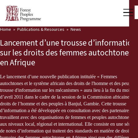
Home
Publications & Resources
News
Our Work
Lancement d’une trousse d’information
Community Voices
sur les droits des femmes autochtones
en Afrique
Partners & Countries
Latest News
Le lancement d’une nouvelle publication intitulée « Femmes
autochtones et le système africain des droits de l'homme et des peuples:
Back
trousse d'information sur les mécanismes » aura lieu à la fin du mois
Publications & Resources
d’avril 2011 dans le cadre de la session de la Commission africaine des
droits de l’homme et des peuples à Banjul, Gambie. Cette trousse
Publications & Resources
Who we are
d’information a été développée en consultation avec des partenaires qui
travaillent avec des organisations de femmes et peuples autochtones
Press Room
News
aux niveaux local, régional et international. Elle consiste en une série
de notes d’information qui traitent des standards en matière de droits
Support Us
humains des femmes autochtones en Afrique ainsi que des différents