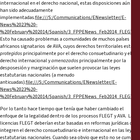
internacional en el derecho nacional, estas disposiciones aún no
han sido adecuadamente
implementadas.
file:///S:/Communications/ENewsletter/E-
News%2023%20-
%20February%202014/Spanish/3_FPPENews_Feb2014_FLEGTVPA
Esto ha causado problemas a comunidades de muchos países
africanos signatarios de AVA, cuyos derechos territoriales están
protegidos
principalmente por el derecho consuetudinario y el
derecho internacional y
amenazados
principalmente por la
desposesión y marginación que suelen provocar las leyes
estatutarias nacionales (a menudo
anticuadas).
file:///S:/Communications/ENewsletter/E-
News%2023%20-
%20February%202014/Spanish/3_FPPENews_Feb2014_FLEGTVPA
Por lo tanto hace tiempo que tenía que haber cambiado el
enfoque de la legalidad dentro de los procesos FLEGT y AVA. Las
licencias FLEGT deberían estar basadas en reformas jurídicas que
integren el derecho consuetudinario e internacional en las leyes
estatutarias nacionales. Cuando sea obvio que esto no se cumple