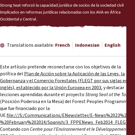
Reports
Strong Seat reforzó la capacidad
jurídica
de socios de la sociedad civil
implicados en reformas jurídicas relacionadas con los AVA en África
Press Releases
Occidental y Central.
Training Materials
Translations available:
French
Indonesian
English
Briefing Papers
Este artículo pretende reconectarse con los objetivos de la
Legal Submissions
política del
Plan de Acción sobre la Aplicación de las Leyes, la
Gobernanza y el Comercio Forestales (FLEGT por sus siglas en
Declarations
inglés), establecido por la Unión Europea en 2003
, y destacar
lecciones aprendidas durante el proyecto
Strong Seat at the Table
(Posición Poderosa en la Mesa) del Forest Peoples Programme,
Annual Reports
que fue financiado por la
UE.
file:///S:/Communications/ENewsletter/E-News%2023%20-
%20February%202014/Spanish/3_FPPENews_Feb2014_FLEGTVPA
Contando con
Centre pour l'Environnement et le Développement
o