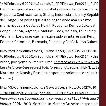
%20February%202014/Spanish/3_FPPENews_Feb2014_FLEGTVPAs
Los países que están aplicando AVA ya concertados son: Camerún,
República Centroafricana, Ghana, Indonesia, Liberia y República
del Congo. Los países que están negociando AVA en estos
momentos son: Costa de Marfil, República Democrática del
Congo, Gabón, Guyana, Honduras, Laos, Malasia, Tailandia y
Vietnam. Los países que han expresado su interés son Perú,
Ecuador, Colombia, Birmania, Filipinas y Papúa Nueva Guinea.
file:///S:/Communications/ENewsletter/E-News%2023%20-
%20February%202014/Spanish/3_FPPENews_Feb2014_FLEGTVPAs
Véase, por ejemplo, Pearce, Fred.
Forest Stands: How new EU trade
laws help countries protect both forests and peoples
. FERN, 2012,
Moreton-in-Marsh y Bruselas(disponible solamente en inglés y
francés).
file:///S:/Communications/ENewsletter/E-News%2023%20-
%20February%202014/Spanish/3_FPPENews_Feb2014_FLEGTVPAs
Improving Forest Governance: a comparison of FLEGT VPAs and their
impact
. FERN, 2013, Moreton-in-Marsh y Bruselas (disponible