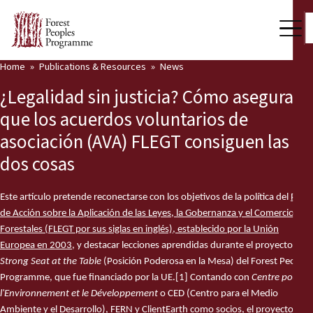
Home
Publications & Resources
News
Our Work
¿Legalidad sin justicia? Cómo asegurar
Community Voices
que los acuerdos voluntarios de
asociación (AVA) FLEGT consiguen las
Partners & Countries
dos cosas
Latest News
Este artículo pretende reconectarse con los objetivos de la política del
Plan
Back
Publications & Resources
de Acción sobre la Aplicación de las Leyes, la Gobernanza y el Comercio
Forestales (FLEGT por sus siglas en inglés), establecido por la Unión
Publications & Resources
Who we are
Europea en 2003
, y destacar lecciones aprendidas durante el proyecto
Strong Seat at the Table
(Posición Poderosa en la Mesa) del Forest Peoples
Press Room
News
Programme, que fue financiado por la UE.
[1]
Contando con
Centre pour
l'Environnement et le Développement
o CED (Centro para el Medio
Support Us
Ambiente y el Desarrollo), FERN y ClientEarth como socios, el proyecto