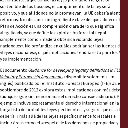
Acción destaca que donde las leyes promueven la gestión
sostenible de los bosques, el cumplimiento de la ley será
positivo, y que allí donde no la promuevan, la UE debería alentar
reformas. No obstante un ingrediente clave del que adolece el
Plan de Acción es una comprensión clara de lo que significa
«legalidad», ya que define la explotación forestal ilegal
simplemente como «madera obtenida violando leyes
nacionales». No profundiza en cuáles podrían ser las fuentes de
«leyes nacionales», o qué implicaciones tendría esto para los AVA
y su implementación.
El documento
Guidance for developing legality definitions in FLEGT
Voluntary Partnership Agreements
(disponible solamente en
inglés) publicado por el Instituto Forestal Europeo (IFE)/UE en
septiembre de 2012 explora estas implicaciones con más detalle
(aunque sigue sin mencionarse el derecho consuetudinario). Por
ejemplo incluye expresamente el derecho internacional en la
larga lista de probables leyes pertinentes, y sugiere que esta lista
debería ir más allá de las leyes específicamente forestales e
incluir áreas como el «respeto de los derechos de propiedad y