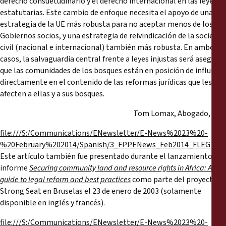
derecho consuetudinario y el derecho internacional en las leyes
estatutarias. Este cambio de enfoque necesita el apoyo de una
estrategia de la UE más robusta para no aceptar menos de los
Gobiernos socios, y una estrategia de reivindicación de la sociedad
civil (nacional e internacional) también más robusta. En ambos
casos, la salvaguardia central frente a leyes injustas será asegurar
que las comunidades de los bosques están en posición de influir
directamente en el contenido de las reformas jurídicas que les
afecten a ellas y a sus bosques.
Tom Lomax, Abogado, FPP
file:///S:/Communications/ENewsletter/E-News%2023%20-
%20February%202014/Spanish/3_FPPENews_Feb2014_FLEGTVPAs
Este artículo también fue presentado durante el lanzamiento del
informe
Securing community land and resource rights in Africa: A
guide to legal reform and best practices
como parte del proyecto
Strong Seat en Bruselas el 23 de enero de 2003 (solamente
disponible en inglés y francés).
file:///S:/Communications/ENewsletter/E-News%2023%20-