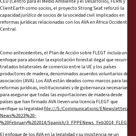
CED (Centro para el Medio Ambiente y el Desarrollo), FERN y
ClientEarth como socios, el proyecto Strong Seat reforzó la
capacidad
jurídica
de socios de la sociedad civil implicados en
reformas jurídicas relacionadas con los AVA en África Occidental y
Central.
Como antecedentes, el Plan de Acción sobre FLEGT incluía un
enfoque para abordar la explotación forestal ilegal que recurre a
tratados bilaterales de comercio entre la UE y los países
productores de madera, denominados acuerdos voluntarios de
asociación (AVA). Los AVA están ideados como marcos para las
reformas jurídicas, institucionales y de gobernanza necesarias
para asegurar que todas las exportaciones de madera desde
países que han firmado AVA lleven una licencia FLEGT que
verifique su legalidad.
file:///S:/Communications/ENewsletter/E-
News%2023%20-
%20February%202014/Spanish/3_FPPENews_Feb2014_FLEGTVPA
El enfoque de los AVA en la legalidad y su insistencia ne un