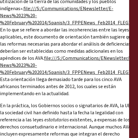
utilización de la tierra de las comunidades y los pueblos
indígenas».
file:///S:/Communications/ENewsletter/E-
News%2023%20-
%20February%202014/Spanish/3_FPPENews_Feb2014_FLEGTVPA
En lo que se refiere a abordar las incoherencias entre las leyes
aplicables, este documento de orientación también sugiere que
las reformas necesarias para abordar el análisis de deficiencias
deberían ser establecidas como medidas adicionales en los
apéndices de los AVA.
file:///S:/Communications/ENewsletter/E-
News%2023%20-
%20February%202014/Spanish/3_FPPENews_Feb2014_FLEGTVPA
Esta orientación llega demasiado tarde para los cinco AVA
africanos terminados antes de 2012, los cuales se están
implementando en la actualidad.
En la práctica, los Gobiernos socios o signatarios de AVA, la UE y
la sociedad civil han definido hasta la fecha la legalidad con
referencia a las leyes
estatutarias
existentes, a expensas de los
derechos consuetudinario e internacional. Aunque muchos AVA
incluyen expresamente reformas que integran el derecho