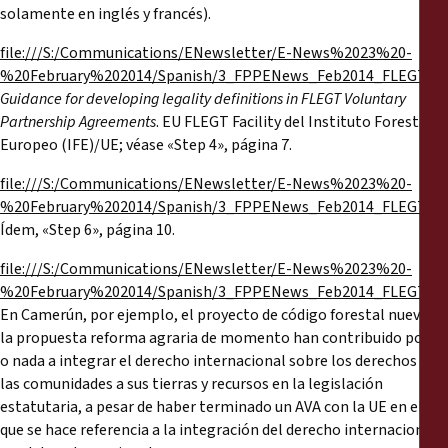
solamente en inglés y francés).
file:///S:/Communications/ENewsletter/E-News%2023%20-
%20February%202014/Spanish/3_FPPENews_Feb2014_FLEGTVPAs
Guidance for developing legality definitions in FLEGT Voluntary
Partnership Agreements
. EU FLEGT Facility del Instituto Forestal
Europeo (IFE)/UE; véase «Step 4», página 7.
file:///S:/Communications/ENewsletter/E-News%2023%20-
%20February%202014/Spanish/3_FPPENews_Feb2014_FLEGTVPAs
Ídem, «Step 6», página 10.
file:///S:/Communications/ENewsletter/E-News%2023%20-
%20February%202014/Spanish/3_FPPENews_Feb2014_FLEGTVPAs
En Camerún, por ejemplo, el proyecto de código forestal nuevo y
la propuesta reforma agraria de momento han contribuido poco
o nada a integrar el derecho internacional sobre los derechos de
las comunidades a sus tierras y recursos en la legislación
estatutaria, a pesar de haber terminado un AVA con la UE en el
que se hace referencia a la integración del derecho internacional