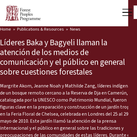
Home
Publications & Resources
News
Our Work
Líderes Baka y Bagyeli llaman la
Community Voices
atención de los medios de
comunicación y el público en general
Partners & Countries
sobre cuestiones forestales
Latest News
Margrite Akom, Jeanne Noah y Mathilde Zang, líderes indígenas
Back
Publications & Resources
de un bosque remoto cercano a la Reserva de Dja en Camerún,
catalogada por la UNESCO como Patrimonio Mundial, fueron
Publications & Resources
Who we are
figuras clave en la preparación y construcción de un jardín tropical
en la Feria Floral de Chelsea, celebrada en Londres del 25 al 29 de
Press Room
mayo de 2010. Este jardín llamó la atención de la prensa
News
internacional y el público en general sobre las tradiciones y
Support Us
preocupaciones de las comunidades de estas líderes. Durante este