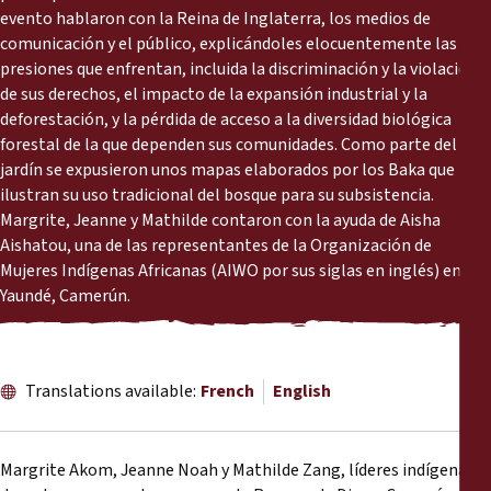
Reports
evento hablaron con la Reina de Inglaterra, los medios de
comunicación y el público, explicándoles elocuentemente las
presiones que enfrentan, incluida la discriminación y la violación
Press Releases
de sus derechos, el impacto de la expansión industrial y la
deforestación, y la pérdida de acceso a la diversidad biológica
Training Materials
forestal de la que dependen sus comunidades. Como parte del
jardín se expusieron unos mapas elaborados por los Baka que
Briefing Papers
ilustran su uso tradicional del bosque para su subsistencia.
Margrite, Jeanne y Mathilde contaron con la ayuda de Aisha
Aishatou, una de las representantes de la Organización de
Legal Submissions
Mujeres Indígenas Africanas (AIWO por sus siglas en inglés) en
Yaundé, Camerún.
Declarations
Annual Reports
Translations available:
French
English
Margrite Akom, Jeanne Noah y Mathilde Zang, líderes indígenas