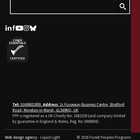
Tel:
01608652893.
Address
: 1c Fosseway Business Centre, Stratford
Road, Moreton-in-Marsh, GL569NQ, UK
.
FPP is registered as a UK Charity No. 1082158 (and company limited
by guarantee in England & Wales, Reg. No 3868836).
Web design agency
- Liquid Light
© 2026 Forest Peoples Programme