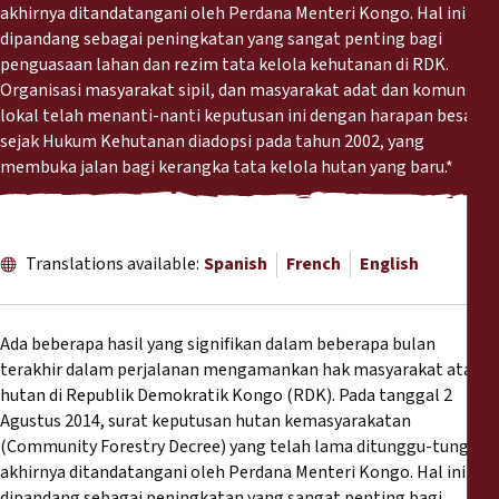
Reports
akhirnya ditandatangani oleh Perdana Menteri Kongo. Hal ini
dipandang sebagai peningkatan yang sangat penting bagi
penguasaan lahan dan rezim tata kelola kehutanan di RDK.
Press Releases
Organisasi masyarakat sipil, dan masyarakat adat dan komunitas
lokal telah menanti-nanti keputusan ini dengan harapan besar
Training Materials
sejak Hukum Kehutanan diadopsi pada tahun 2002, yang
membuka jalan bagi kerangka tata kelola hutan yang baru.*
Briefing Papers
Legal Submissions
Translations available:
Spanish
French
English
Declarations
Ada beberapa hasil yang signifikan dalam beberapa bulan
terakhir dalam perjalanan mengamankan hak masyarakat atas
Annual Reports
hutan di Republik Demokratik Kongo (RDK). Pada tanggal 2
Agustus 2014, surat keputusan hutan kemasyarakatan
(Community Forestry Decree) yang telah lama ditunggu-tunggu
akhirnya ditandatangani oleh Perdana Menteri Kongo. Hal ini
dipandang sebagai peningkatan yang sangat penting bagi