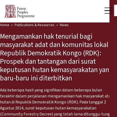
Home
Publications & Resources
News
Our Work
Mengamankan hak tenurial bagi
Community Voices
masyarakat adat dan komunitas lokal di
Republik Demokratik Kongo (RDK):
Partners & Countries
Prospek dan tantangan dari surat
Latest News
keputusan hutan kemasyarakatan yang
baru-baru ini diterbitkan
Back
Publications & Resources
Publications & Resources
Who we are
Ada beberapa hasil yang signifikan dalam beberapa bulan
terakhir dalam perjalanan mengamankan hak masyarakat atas
Press Room
hutan di Republik Demokratik Kongo (RDK). Pada tanggal 2
News
Agustus 2014, surat keputusan hutan kemasyarakatan
Support Us
(Community Forestry Decree) yang telah lama ditunggu-tunggu