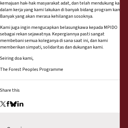
Reports
kemajuan hak-hak masyarakat adat, dan telah mendukung kami
dalam kerja yang kami lakukan di banyak bidang program kami.
Banyak yang akan merasa kehilangan sosoknya.
Press Releases
Kami juga ingin mengucapkan belasungkawa kepada MPIDO
sebagai rekan sejawatnya. Kepergiannya pasti sangat
Training Materials
membebani semua koleganya di sana saat ini, dan kami
memberikan simpati, solidaritas dan dukungan kami.
Briefing Papers
Seiring doa kami,
Legal Submissions
The Forest Peoples Programme
Declarations
Share this
Annual Reports