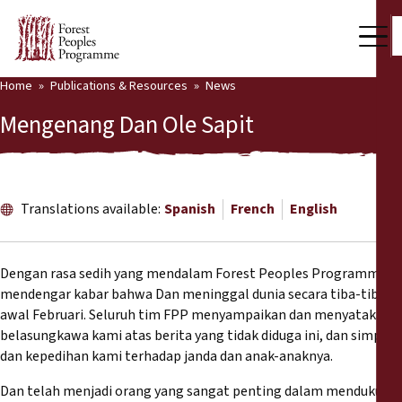
Home
Publications & Resources
News
Our Work
Mengenang Dan Ole Sapit
Community Voices
Partners & Countries
Translations available:
Spanish
French
English
Latest News
Back
Publications & Resources
Dengan rasa sedih yang mendalam Forest Peoples Programme
mendengar kabar bahwa Dan meninggal dunia secara tiba-tiba di
Publications & Resources
Who we are
awal Februari. Seluruh tim FPP menyampaikan dan menyatakan
belasungkawa kami atas berita yang tidak diduga ini, dan simpati
Press Room
dan kepedihan kami terhadap janda dan anak-anaknya.
News
Support Us
Dan telah menjadi orang yang sangat penting dalam mendukung