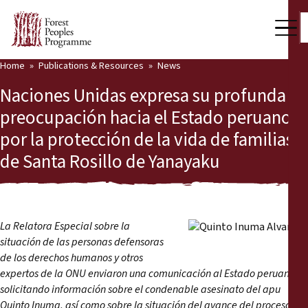
Home
Publications & Resources
News
Our Work
Naciones Unidas expresa su profunda
Community Voices
preocupación hacia el Estado peruano
por la protección de la vida de familias
Partners & Countries
de Santa Rosillo de Yanayaku
Latest News
Back
Publications & Resources
La Relatora Especial sobre la
Publications & Resources
Who we are
situación de las personas defensoras
de los derechos humanos y otros
Press Room
expertos de la ONU enviaron una comunicación al Estado peruano
News
solicitando información sobre el condenable asesinato del apu
Support Us
Quinto Inuma, así como sobre la situación del avance del proceso de