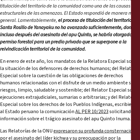
Reports
titulación del territorio de la comunidad como una de las causas
estructurales de las amenazas. El Estado respondió de manera muy
Press Releases
general. Lamentablemente,
el proceso de titulación del territorio de
Santa Rosillo de Yanayaku no ha avanzado suficientemente, donde
incluso después del asesinato del apu Quinto, se habría otorgado un
Training Materials
permiso forestal para un predio privado que se superpone a la
reivindicación territorial de la comunidad.
Briefing Papers
En enero de este año, los mandatos de la Relatora Especial sobre
la situación de los defensores de derechos humanos; del Relator
Legal Submissions
Especial sobre la cuestión de las obligaciones de derechos
humanos relacionadas con el disfrute de un medio ambiente sin
Declarations
riesgos, limpio, saludable y sostenible; del Relator Especial sobre
ejecuciones extrajudiciales, sumarias o arbitrarias; y del Relator
Especial sobre los derechos de los Pueblos Indígenas, escribieron
Annual Reports
al Estado peruano la comunicación
AL PER 10/2023
solicitando
información sobre el trágico asesinato del apu Quinto Inuma.
Las Relatorías de la ONU
expresaron su profunda consternación
por el asesinato del líder kichwa y su preocupación por la