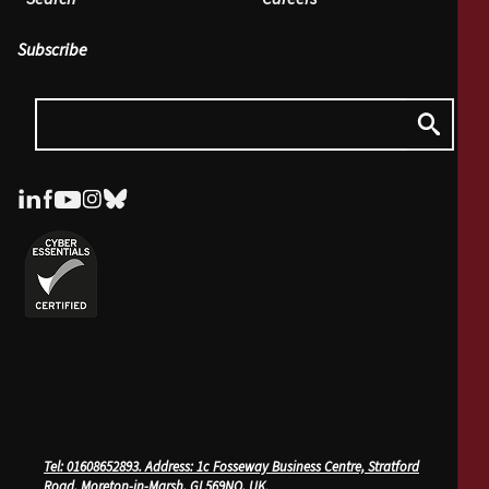
Subscribe
Tel:
01608652893.
Address
: 1c Fosseway Business Centre, Stratford
Road, Moreton-in-Marsh, GL569NQ, UK
.