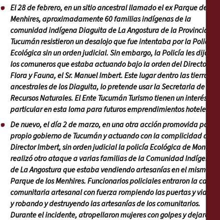
El 28 de febrero, en un sitio ancestral llamado el ex Parque de los
Menhires, aproximadamente 60 familias indígenas de la
comunidad indígena Diaguita de La Angostura de la Provincia de
Tucumán resistieron un desalojo que fue intentaba por la Policía
Ecológica sin un orden judicial. Sin embargo, la Policía les dijo a
los comuneros que estaba actuando bajo la orden del Director de
Flora y Fauna, el Sr. Manuel Imbert. Este lugar dentro las tierras
ancestrales de los Diaguita, lo pretende usar la Secretaria de
Recursos Naturales. El Ente Tucumán Turismo tienen un interés
particular en esta loma para futuros emprendimientos hoteleros.
De nuevo, el día 2 de marzo, en una otra acción promovida por el
propio gobierno de Tucumán y actuando con la complicidad del
Director Imbert, sin orden judicial la policía Ecológica de Montero
realizó otro ataque a varias familias de la Comunidad Indígena
de La Angostura que estaba vendiendo artesanías en el mismo ex
Parque de los Menhires. Funcionarios policiales entraron la casa
comunitaria artesanal con fuerza rompiendo las puertas y vidrios
y robando y destruyendo las artesanías de los comunitarios.
Durante el incidente, atropellaron mujeres con golpes y dejaron