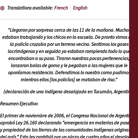
Reports
Translations available:
French
English
Press Releases
"Llegaron por sorpresa cerca de las 11 de la mañana. Muchos
Training Materials
estaban trabajando y los chicos en la escuela. De pronto vimos que
la policía cruzaba por un terreno vecino. Sentimos los gases
lacrimógenos y en seguida ya estaban rompiendo todo lo que
Briefing Papers
encontraban a su paso. Tiraron nuestras pocas pertenencias,
lanzaron balas de goma y le pegaban a las mujeres que le
Legal Submissions
oponíamos resistencia. Defendimos lo nuestro como pudimos
mientras ellos [los policías] se mataban de risa."
Declarations
(declaración de una indígena desalojada en Tucumán, Argentina)
Resumen Ejecutivo
Annual Reports
El primer de noviembre de 2006, el Congreso Nacional de Argentina
aprobó Ley 26.160 declarando “emergencia en materias de posesión
y propiedad de las tierras de las comunidades indígenas originarias
del país.” Esta ley prohibió por un plazo de cuatro años el desalojo o