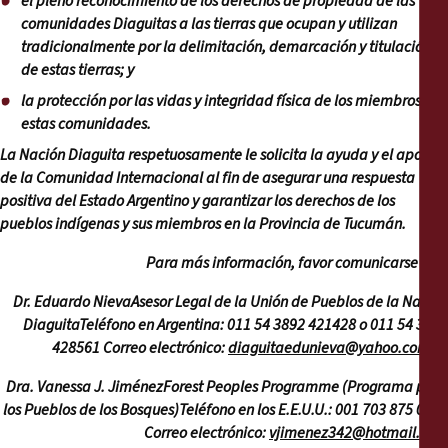
el pleno reconocimiento de los derechos de propiedad de las
comunidades Diaguitas a las tierras que ocupan y utilizan
tradicionalmente por la delimitación, demarcación y titulación
de estas tierras; y
la protección por las vidas y integridad física de los miembros de
estas comunidades.
La Nación Diaguita respetuosamente le solicita la ayuda y el apoyo
de la Comunidad Internacional al fin de asegurar una respuesta
positiva del Estado Argentino y garantizar los derechos de los
pueblos indígenas y sus miembros en la Provincia de Tucumán.
Para más información, favor comunicarse con:
Dr. Eduardo NievaAsesor Legal de la Unión de Pueblos de la Nación
DiaguitaTeléfono en Argentina: 011 54 3892 421428 o 011 54 3717
428561 Correo electrónico:
diaguitaedunieva@yahoo.com.ar
Dra. Vanessa J. JiménezForest Peoples Programme (Programa para
los Pueblos de los Bosques)Teléfono en los E.E.U.U.: 001 703 875 0360
Correo electrónico:
vjimenez342@hotmail.com