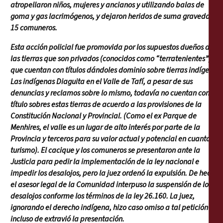
atropellaron niños, mujeres y ancianos y utilizando balas de
goma y gas lacrimógenos, y dejaron heridos de suma gravedad a
15 comuneros.
Esta acción policial fue promovida por los supuestos dueños de
las tierras que son privados (conocidos como “terratenientes”)
que cuentan con títulos dándoles dominio sobre tierras indígenas.
Las indígenas Diaguita en el Valle de Tafí, a pesar de sus
denuncias y reclamos sobre lo mismo, todavía no cuentan con
título sobres estas tierras de acuerdo a las provisiones de la
Constitución Nacional y Provincial. (Como el ex Parque de
Menhires, el valle es un lugar de alto interés por parte de la
Provincia y terceros para su valor actual y potencial en cuanto al
turismo). El cacique y los comuneros se presentaron ante la
Justicia para pedir la implementación de la ley nacional e
impedir los desalojos, pero la juez ordenó la expulsión. De hecho,
el asesor legal de la Comunidad interpuso la suspensión de los
desalojos conforme los términos de la ley 26.160. La juez,
ignorando el derecho indígena, hizo caso omiso a tal petición e
incluso de extravió la presentación.