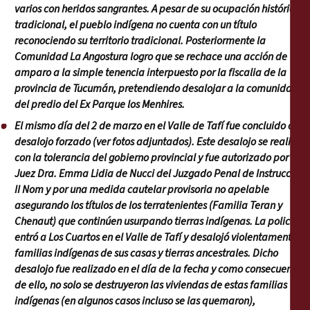
varios con heridos sangrantes. A pesar de su ocupación histórica y
tradicional, el pueblo indígena no cuenta con un título
reconociendo su territorio tradicional. Posteriormente la
Comunidad La Angostura logro que se rechace una acción de
amparo a la simple tenencia interpuesto por la fiscalia de la
provincia de Tucumán, pretendiendo desalojar a la comunidad
del predio del Ex Parque los Menhires.
El mismo día del 2 de marzo en el Valle de Tafí fue concluido otro
desalojo forzado (
ver fotos adjuntados
). Este desalojo se realizó
con la tolerancia del gobierno provincial y fue autorizado por la
Juez Dra. Emma Lidia de Nucci del Juzgado Penal de Instrucción
II Nom y por una medida cautelar provisoria
no apelable
asegurando los títulos de los terratenientes (Familia Teran y
Chenaut) que continúen usurpando tierras indígenas. La policía
entró a Los Cuartos en el Valle de Tafí y desalojó violentamente 22
familias indígenas de sus casas y tierras ancestrales. Dicho
desalojo fue realizado en el día de la fecha y como consecuencia
de ello, no solo se destruyeron las viviendas de estas familias
indígenas (en algunos casos incluso se las quemaron),