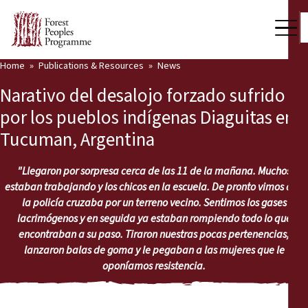
Home
Publications & Resources
News
Our Work
Narativo del desalojo forzado sufrido
Community Voices
por los pueblos indígenas Diaguitas en
Tucuman, Argentina
Partners & Countries
Latest News
"Llegaron por sorpresa cerca de las 11 de la mañana. Muchos
estaban trabajando y los chicos en la escuela. De pronto vimos que
Back
la policía cruzaba por un terreno vecino. Sentimos los gases
Publications & Resources
lacrimógenos y en seguida ya estaban rompiendo todo lo que
encontraban a su paso. Tiraron nuestras pocas pertenencias,
Publications & Resources
Who we are
lanzaron balas de goma y le pegaban a las mujeres que le
oponíamos resistencia.
Press Room
News
Support Us