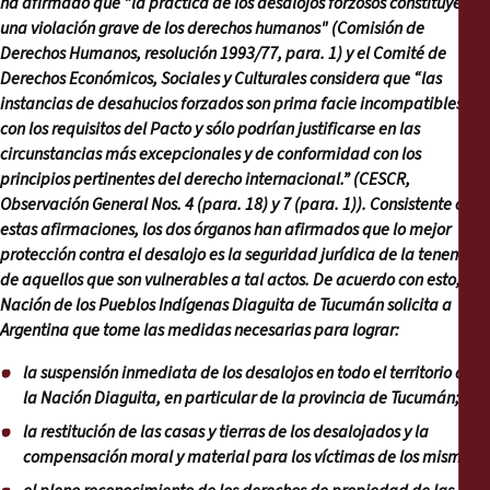
ha afirmado que "la práctica de los desalojos forzosos constituye
una violación grave de los derechos humanos" (Comisión de
Derechos Humanos, resolución 1993/77, para. 1) y el Comité de
Derechos Económicos, Sociales y Culturales considera que “las
instancias de desahucios forzados son prima facie
incompatibles
con los requisitos del Pacto y sólo podrían justificarse en las
circunstancias más excepcionales y de conformidad con los
principios pertinentes del derecho internacional.” (CESCR,
Observación General Nos. 4 (para. 18) y 7 (para. 1)). Consistente con
estas afirmaciones, los dos órganos han afirmados que
lo mejor
protección contra el desalojo es la seguridad jurídica de la tenencia
de aquellos que son vulnerables a tal actos
. De acuerdo con esto, la
Nación de los Pueblos Indígenas Diaguita de Tucumán solicita a
Argentina que tome las medidas necesarias para lograr:
la suspensión inmediata de los desalojos en todo el territorio de
la Nación Diaguita, en particular de la provincia de Tucumán;
la restitución de las casas y tierras de los desalojados y la
compensación moral y material para los víctimas de los mismos;