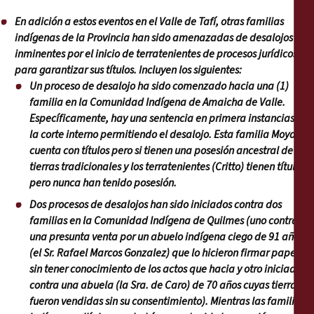
En adición a estos eventos en el Valle de Tafí, otras familias
indígenas de la Provincia han sido amenazadas de desalojos
inminentes por el inicio de terratenientes de procesos jurídicos
para garantizar sus títulos. Incluyen los siguientes:
Un proceso de desalojo ha sido comenzado hacia una (1)
familia en la Comunidad Indígena de Amaicha de Valle.
Específicamente, hay una sentencia en primera instancias de
la corte interno permitiendo el desalojo. Esta familia Moya no
cuenta con títulos pero si tienen una posesión ancestral de sus
tierras tradicionales y los terratenientes (Critto) tienen títulos
pero nunca han tenido posesión.
Dos procesos de desalojos han sido iniciados contra dos
familias en la Comunidad Indígena de Quilmes (uno contra
una presunta venta por un abuelo indígena ciego de 91 años
(el Sr. Rafael Marcos Gonzalez) que lo hicieron firmar papeles,
sin tener conocimiento de los actos que hacia y otro iniciado
contra una abuela (la Sra. de Caro) de 70 años cuyas tierras
fueron vendidas sin su consentimiento). Mientras las familias