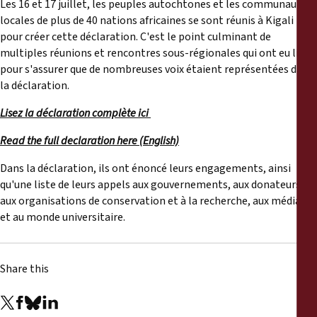
Les 16 et 17 juillet, les peuples autochtones et les communautés
Reports
locales de plus de 40 nations africaines se sont réunis à Kigali
pour créer cette déclaration. C'est le point culminant de
Press Releases
multiples réunions et rencontres sous-régionales qui ont eu lieu
pour s'assurer que de nombreuses voix étaient représentées dans
Training Materials
la déclaration.
Lisez la déclaration complète ici
Briefing Papers
Read the full declaration here (English)
Legal Submissions
Dans la déclaration, ils ont énoncé leurs engagements, ainsi
qu'une liste de leurs appels aux gouvernements, aux donateurs,
aux organisations de conservation et à la recherche, aux médias
Declarations
et au monde universitaire.
Annual Reports
Share this