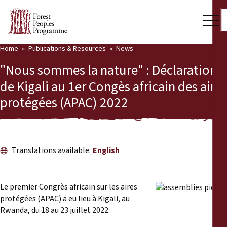
Home
Publications & Resources
News
Our Work
"Nous sommes la nature" : Déclaration
Community Voices
de Kigali au 1er Congès africain des aires
protégées (APAC) 2022
Partners & Countries
Latest News
Back
Publications & Resources
Translations available:
English
Publications & Resources
Who we are
Le premier Congrès africain sur les aires
Press Room
protégées (APAC) a eu lieu à Kigali, au
News
Rwanda, du 18 au 23 juillet 2022.
Support Us