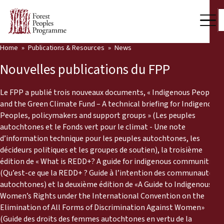
Home
Publications & Resources
News
Our Work
Nouvelles publications du FPP
Community Voices
Le FPP a publié trois nouveaux documents, « Indigenous Peoples
Partners & Countries
and the Green Climate Fund – A technical briefing for Indigenous
Peoples, policymakers and support groups » (Les peuples
Latest News
autochtones et le Fonds vert pour le climat - Une note
d’information technique pour les peuples autochtones, les
Back
Publications & Resources
décideurs politiques et les groupes de soutien), la troisième
édition de « What is REDD+? A guide for indigenous communities »
Publications & Resources
Who we are
(Qu’est-ce que la REDD+ ? Guide à l’intention des communautés
autochtones) et la deuxième édition de «A Guide to Indigenous
Press Room
Women’s Rights under the International Convention on the
News
Elimination of All Forms of Discrimination Against Women»
Support Us
(Guide des droits des femmes autochtones en vertu de la