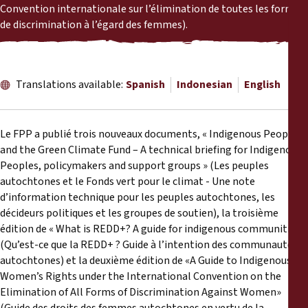
Reports
Convention internationale sur l’élimination de toutes les formes
de discrimination à l’égard des femmes).
Press Releases
Training Materials
Translations available:
Spanish
Indonesian
English
Briefing Papers
Le FPP a publié trois nouveaux documents, « Indigenous Peoples
and the Green Climate Fund – A technical briefing for Indigenous
Legal Submissions
Peoples, policymakers and support groups » (Les peuples
autochtones et le Fonds vert pour le climat - Une note
d’information technique pour les peuples autochtones, les
Declarations
décideurs politiques et les groupes de soutien), la troisième
édition de « What is REDD+? A guide for indigenous communities »
Annual Reports
(Qu’est-ce que la REDD+ ? Guide à l’intention des communautés
autochtones) et la deuxième édition de «A Guide to Indigenous
Women’s Rights under the International Convention on the
Elimination of All Forms of Discrimination Against Women»