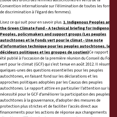
(Guide des droits des femmes autochtones en vertu de la
Convention internationale sur l’élimination de toutes les formes
de discrimination à l’égard des femmes).
Lisez ce qui suit pour en savoir plus.
1. Indigenous Peoples and
the Green Climate Fund – A technical briefing for Indigenous
Peoples, policymakers and support groups (Les peuples
autochtones et le Fonds vert pour le climat - Une note
d’information technique pour les peuples autochtones, les
décideurs politiques et les groupes de soutien)
Ce rapport a
été publié à l’occasion de la première réunion du Conseil du Fonds
vert pour le climat (GCF) qui s’est tenue en août 2012. Il résume
quelques-unes des questions essentielles pour les peuples
autochtones, en faisant fond sur les déclarations et les
approches politiques adoptées par les Caucus des peuples
autochtones. Le rapport attire en particulier l’attention sur la
nécessité pour le GCF d’améliorer la participation des peuples
autochtones à la gouvernance, d’adopter des mesures de
protection plus strictes et de faciliter l’accès direct aux
financements pour les actions de réponse aux changements