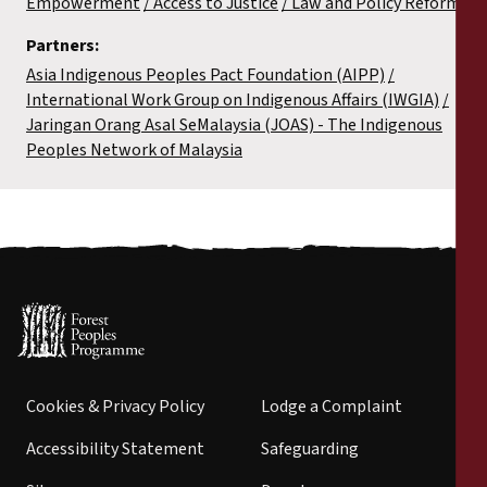
Empowerment
Access to Justice
Law and Policy Reform
Partners:
Asia Indigenous Peoples Pact Foundation (AIPP)
International Work Group on Indigenous Affairs (IWGIA)
Jaringan Orang Asal SeMalaysia (JOAS) - The Indigenous
Peoples Network of Malaysia
Cookies & Privacy Policy
Lodge a Complaint
Accessibility Statement
Safeguarding