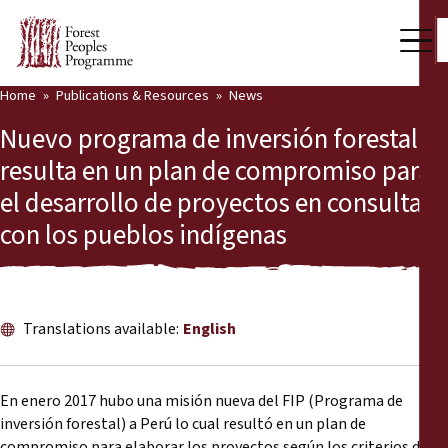
Home
Publications & Resources
News
Our Work
Nuevo programa de inversión forestal
Community Voices
resulta en un plan de compromiso para
el desarrollo de proyectos en consulta
Partners & Countries
con los pueblos indígenas
Latest News
Back
Publications & Resources
Translations available:
English
Publications & Resources
Who we are
Press Room
News
En enero 2017 hubo una misión nueva del FIP (Programa de
inversión forestal) a Perú lo cual resultó en un plan de
Support Us
compromiso para elaborar los proyectos según los criterios del