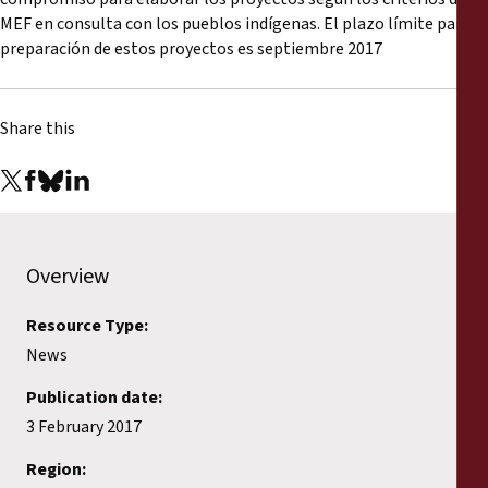
Reports
MEF en consulta con los pueblos indígenas. El plazo límite para la
preparación de estos proyectos es septiembre 2017
Press Releases
Share this
Training Materials
Briefing Papers
Legal Submissions
Overview
Declarations
Resource Type:
News
Annual Reports
Publication date:
3 February 2017
Region: