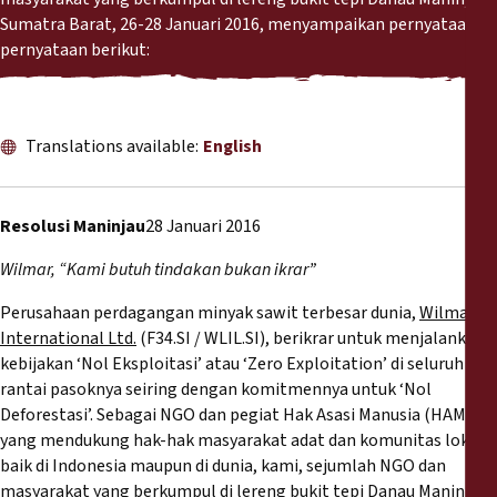
Reports
Sumatra Barat, 26-28 Januari 2016, menyampaikan pernyataan-
pernyataan berikut:
Press Releases
Training Materials
Translations available:
English
Briefing Papers
Resolusi Maninjau
28 Januari 2016
Legal Submissions
Wilmar, “Kami butuh tindakan bukan ikrar”
Perusahaan perdagangan minyak sawit terbesar dunia,
Wilmar
Declarations
International Ltd.
(F34.SI / WLIL.SI), berikrar untuk menjalankan
kebijakan ‘Nol Eksploitasi’ atau ‘Zero Exploitation’ di seluruh
Annual Reports
rantai pasoknya seiring dengan komitmennya untuk ‘Nol
Deforestasi’. Sebagai NGO dan pegiat Hak Asasi Manusia (HAM)
yang mendukung hak-hak masyarakat adat dan komunitas lokal -
baik di Indonesia maupun di dunia, kami, sejumlah NGO dan
masyarakat yang berkumpul di lereng bukit tepi Danau Maninjau,