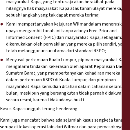
masyarakat Kapa, yang tentu saja akan berakibat pada
hilangnya hak masyarakat Kapa atas tanah ulayat mereka,
sebuah langkah yang tak dapat mereka terima;
Kami mempertanyakan kejujuran Wilmar dalam meneruskan
upaya mengambil tanah ini tanpa adanya Free Prior and
Informed Consent (FPIC) dari masyarakat Kapa, sebagaimana
dikemukakan oleh perwakilan yang mereka pilih sendiri, yang
telah melanggar unsur utama dari standard RSPO;
Menyusul pertemuan Kuala Lumpur, pipinan masyarakat Kapa
mengalami tindakan kekerasan oleh aparat Kepolisian Daerah
Sumatra Barat, yang mempertanyakan kehadiran mereka
dalam pertemuan RSPO di Kuala Lumpur, dan pimpinan
masyarakat Kapa kemudian ditahan dalam tahanan selama 2
bulan, meskipun yang bersangkutan tidak pernah didakwa
secara resmi, karena tidak adanya bukti.
Kasus Kapa sungguh terang benderang.
Kami juga mencatat bahwa ada sejumlah kasus sengketa tanah
serupa di lokasi operasi lain dari Wilmar dan para pemasoknya, di