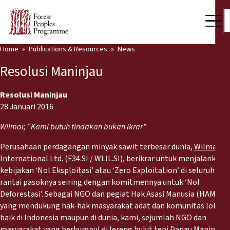
Home
Publications & Resources
News
Our Work
Resolusi Maninjau
Community Voices
Resolusi Maninjau
Partners & Countries
28 Januari 2016
Wilmar, “Kami butuh tindakan bukan ikrar”
Latest News
Perusahaan perdagangan minyak sawit terbesar dunia,
Wilmar
Back
Publications & Resources
International Ltd.
(F34.SI / WLIL.SI), berikrar untuk menjalankan
kebijakan ‘Nol Eksploitasi’ atau ‘Zero Exploitation’ di seluruh
Publications & Resources
Who we are
rantai pasoknya seiring dengan komitmennya untuk ‘Nol
Deforestasi’. Sebagai NGO dan pegiat Hak Asasi Manusia (HAM)
Press Room
News
yang mendukung hak-hak masyarakat adat dan komunitas lokal -
baik di Indonesia maupun di dunia, kami, sejumlah NGO dan
Support Us
masyarakat yang berkumpul di lereng bukit tepi Danau Maninjau,