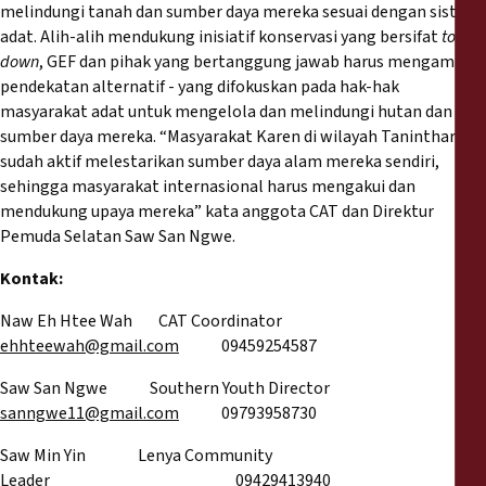
melindungi tanah dan sumber daya mereka sesuai dengan sistem
adat. Alih-alih mendukung inisiatif konservasi yang bersifat
top-
down
, GEF dan pihak yang bertanggung jawab harus mengambil
pendekatan alternatif - yang difokuskan pada hak-hak
masyarakat adat untuk mengelola dan melindungi hutan dan
sumber daya mereka. “Masyarakat Karen di wilayah Tanintharyi
sudah aktif melestarikan sumber daya alam mereka sendiri,
sehingga masyarakat internasional harus mengakui dan
mendukung upaya mereka” kata anggota CAT dan Direktur
Pemuda Selatan Saw San Ngwe.
Kontak:
Naw Eh Htee Wah CAT Coordinator
ehhteewah@gmail.com
09459254587
Saw San Ngwe Southern Youth Director
sanngwe11@gmail.com
09793958730
Saw Min Yin Lenya Community
Leader 09429413940