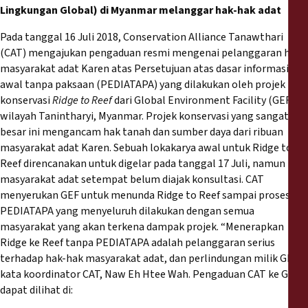
Reports
Lingkungan Global) di Myanmar melanggar hak-hak adat
Pada tanggal 16 Juli 2018, Conservation Alliance Tanawthari
Press Releases
(CAT) mengajukan pengaduan resmi mengenai pelanggaran hak
masyarakat adat Karen atas Persetujuan atas dasar informasi di
Training Materials
awal tanpa paksaan (PEDIATAPA) yang dilakukan oleh projek
konservasi
Ridge to Reef
dari Global Environment Facility (GEF) di
wilayah Tanintharyi, Myanmar. Projek konservasi yang sangat
Briefing Papers
besar ini mengancam hak tanah dan sumber daya dari ribuan
masyarakat adat Karen. Sebuah lokakarya awal untuk Ridge to
Legal Submissions
Reef direncanakan untuk digelar pada tanggal 17 Juli, namun
masyarakat adat setempat belum diajak konsultasi. CAT
menyerukan GEF untuk menunda Ridge to Reef sampai proses
Declarations
PEDIATAPA yang menyeluruh dilakukan dengan semua
masyarakat yang akan terkena dampak projek. “Menerapkan
Annual Reports
Ridge ke Reef tanpa PEDIATAPA adalah pelanggaran serius
terhadap hak-hak masyarakat adat, dan perlindungan milik GEF,”
kata koordinator CAT, Naw Eh Htee Wah. Pengaduan CAT ke GEF
dapat dilihat di: