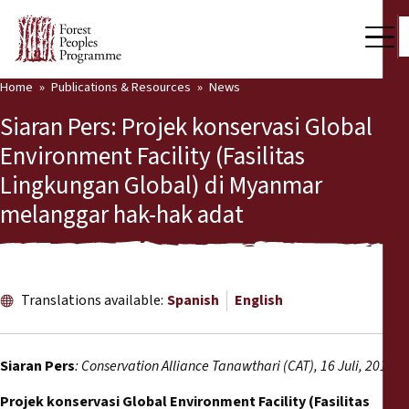
Home
Publications & Resources
News
Our Work
Siaran Pers: Projek konservasi Global
Community Voices
Environment Facility (Fasilitas
Lingkungan Global) di Myanmar
Partners & Countries
melanggar hak-hak adat
Latest News
Back
Publications & Resources
Translations available:
Spanish
English
Publications & Resources
Who we are
Press Room
News
Siaran Pers
: Conservation Alliance Tanawthari (CAT), 16 Juli, 2018
Support Us
Projek konservasi Global Environment Facility (Fasilitas