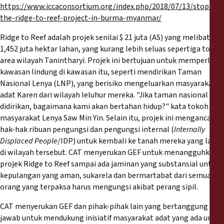
https://www.iccaconsortium.org/index.php/2018/07/13/stop-
the-ridge-to-reef-project-in-burma-myanmar/
Ridge to Reef adalah projek senilai $ 21 juta (AS) yang melibatkan
1,452 juta hektar lahan, yang kurang lebih seluas sepertiga total
area wilayah Tanintharyi. Projek ini bertujuan untuk memperluas
kawasan lindung di kawasan itu, seperti mendirikan Taman
Nasional Lenya (LNP), yang berisiko mengeluarkan masyarakat
adat Karen dari wilayah leluhur mereka. "Jika taman nasional
didirikan, bagaimana kami akan bertahan hidup?" kata tokoh
masyarakat Lenya Saw Min Yin. Selain itu, projek ini mengancam
hak-hak ribuan pengungsi dan pengungsi internal (
Internally
Displaced People
/IDP) untuk kembali ke tanah mereka yang lama
di wilayah tersebut. CAT menyerukan GEF untuk menangguhkan
projek Ridge to Reef sampai ada jaminan yang substansial untuk
kepulangan yang aman, sukarela dan bermartabat dari semua
orang yang terpaksa harus mengungsi akibat perang sipil.
CAT menyerukan GEF dan pihak-pihak lain yang bertanggung
jawab untuk mendukung inisiatif masyarakat adat yang ada untuk