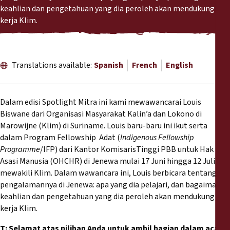
Reports
keahlian dan pengetahuan yang dia peroleh akan mendukung
kerja Klim.
Press Releases
Training Materials
Translations available:
Spanish
French
English
Briefing Papers
Dalam edisi Spotlight Mitra ini kami mewawancarai Louis
Biswane dari Organisasi Masyarakat Kalin’a dan Lokono di
Legal Submissions
Marowijne (Klim) di Suriname. Louis baru-baru ini ikut serta
dalam Program Fellowship Adat (
Indigenous Fellowship
Declarations
Programme
/IFP) dari Kantor KomisarisTinggi PBB untuk Hak
Asasi Manusia (OHCHR) di Jenewa mulai 17 Juni hingga 12 Juli,
mewakili Klim. Dalam wawancara ini, Louis berbicara tentang
Annual Reports
pengalamannya di Jenewa: apa yang dia pelajari, dan bagaimana
keahlian dan pengetahuan yang dia peroleh akan mendukung
kerja Klim.
T: Selamat atas pilihan Anda untuk ambil bagian dalam acara