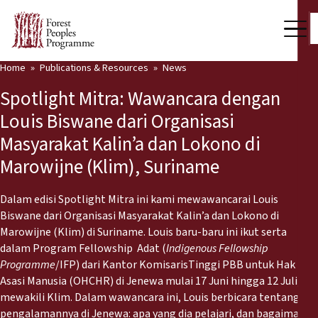
Home
Publications & Resources
News
Our Work
Spotlight Mitra: Wawancara dengan
Community Voices
Louis Biswane dari Organisasi
Masyarakat Kalin’a dan Lokono di
Partners & Countries
Marowijne (Klim), Suriname
Latest News
Dalam edisi Spotlight Mitra ini kami mewawancarai Louis
Back
Publications & Resources
Biswane dari Organisasi Masyarakat Kalin’a dan Lokono di
Marowijne (Klim) di Suriname. Louis baru-baru ini ikut serta
Publications & Resources
Who we are
dalam Program Fellowship Adat (
Indigenous Fellowship
Programme
/IFP) dari Kantor KomisarisTinggi PBB untuk Hak
Press Room
Asasi Manusia (OHCHR) di Jenewa mulai 17 Juni hingga 12 Juli,
News
mewakili Klim. Dalam wawancara ini, Louis berbicara tentang
Support Us
pengalamannya di Jenewa: apa yang dia pelajari, dan bagaimana