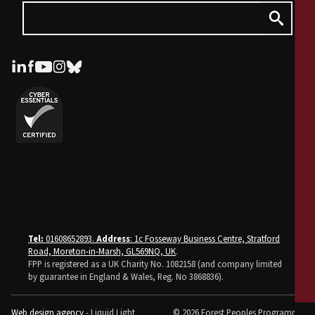
Tel:
01608652893.
Address
: 1c Fosseway Business Centre, Stratford
Road, Moreton-in-Marsh, GL569NQ, UK
.
FPP is registered as a UK Charity No. 1082158 (and company limited
by guarantee in England & Wales, Reg. No 3868836).
Web design agency
- Liquid Light
© 2026 Forest Peoples Programme