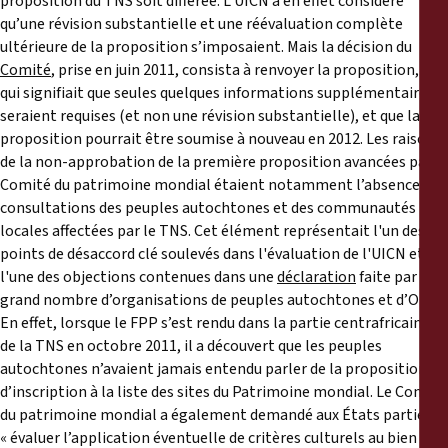
proposition du TNS soit différée. L’UICN a en effet considéré
qu’une révision substantielle et une réévaluation complète
ultérieure de la proposition s’imposaient. Mais la décision du
Comité
, prise en juin 2011, consista à renvoyer la proposition, ce
qui signifiait que seules quelques informations supplémentaires
seraient requises (et non une révision substantielle), et que la
proposition pourrait être soumise à nouveau en 2012. Les raisons
de la non-approbation de la première proposition avancées par le
Comité du patrimoine mondial étaient notamment l’absence de
consultations des peuples autochtones et des communautés
locales affectées par le TNS. Cet élément représentait l'un des
points de désaccord clé soulevés dans l'évaluation de l'UICN et
l'une des objections contenues dans une
déclaration
faite par un
grand nombre d’organisations de peuples autochtones et d’ONG.
En effet, lorsque le FPP s’est rendu dans la partie centrafricaine
de la TNS en octobre 2011, il a découvert que les peuples
autochtones n’avaient jamais entendu parler de la proposition
d’inscription à la liste des sites du Patrimoine mondial. Le Comité
du patrimoine mondial a également demandé aux États parties d’
« évaluer l’application éventuelle de critères culturels au bien