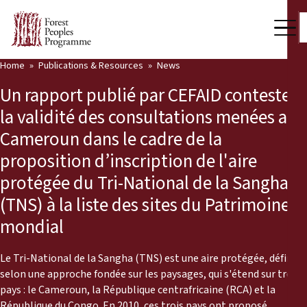
Home
Publications & Resources
News
Our Work
Un rapport publié par CEFAID conteste
Community Voices
la validité des consultations menées au
Cameroun dans le cadre de la
Partners & Countries
proposition d’inscription de l'aire
Latest News
protégée du Tri-National de la Sangha
(TNS) à la liste des sites du Patrimoine
Back
Publications & Resources
mondial
Publications & Resources
Who we are
Le Tri-National de la Sangha (TNS) est une aire protégée, définie
Press Room
News
selon une approche fondée sur les paysages, qui s'étend sur trois
pays : le Cameroun, la République centrafricaine (RCA) et la
Support Us
République du Congo. En 2010, ces trois pays ont proposé