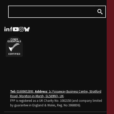
Tel:
01608652893.
Address
: 1c Fosseway Business Centre, Stratford
Road, Moreton-in-Marsh, GL569NQ, UK
.
FPP is registered as a UK Charity No. 1082158 (and company limited
by guarantee in England & Wales, Reg. No 3868836).