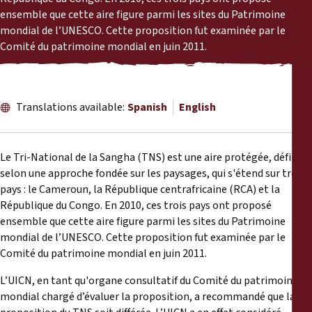
Reports
ensemble que cette aire figure parmi les sites du Patrimoine
mondial de l’UNESCO. Cette proposition fut examinée par le
Press Releases
Comité du patrimoine mondial en juin 2011.
Training Materials
Translations available:
Spanish
English
Briefing Papers
Le Tri-National de la Sangha (TNS) est une aire protégée, définie
Legal Submissions
selon une approche fondée sur les paysages, qui s'étend sur trois
pays : le Cameroun, la République centrafricaine (RCA) et la
Declarations
République du Congo. En 2010, ces trois pays ont proposé
ensemble que cette aire figure parmi les sites du Patrimoine
mondial de l’UNESCO. Cette proposition fut examinée par le
Annual Reports
Comité du patrimoine mondial en juin 2011.
L’UICN, en tant qu'organe consultatif du Comité du patrimoine
mondial chargé d’évaluer la proposition, a recommandé que la