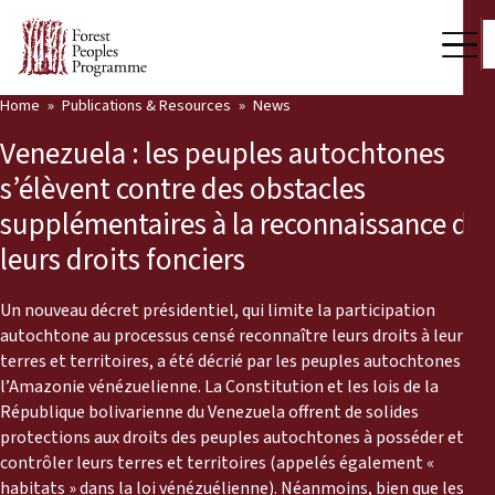
Home
Publications & Resources
News
Our Work
Venezuela : les peuples autochtones
Community Voices
s’élèvent contre des obstacles
supplémentaires à la reconnaissance de
Partners & Countries
leurs droits fonciers
Latest News
Un nouveau décret présidentiel, qui limite la participation
Back
Publications & Resources
autochtone au processus censé reconnaître leurs droits à leurs
terres et territoires, a été décrié par les peuples autochtones de
Publications & Resources
Who we are
l’Amazonie vénézuelienne. La Constitution et les lois de la
République bolivarienne du Venezuela offrent de solides
Press Room
protections aux droits des peuples autochtones à posséder et à
News
contrôler leurs terres et territoires (appelés également «
Support Us
habitats » dans la loi vénézuélienne). Néanmoins, bien que les