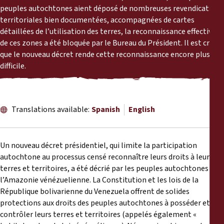
Reports
peuples autochtones aient déposé de nombreuses revendications
territoriales bien documentées, accompagnées de cartes
détaillées de l’utilisation des terres, la reconnaissance effective
Press Releases
de ces zones a été bloquée par le Bureau du Président. Il est craint
que le nouveau décret rende cette reconnaissance encore plus
Training Materials
difficile.
Briefing Papers
Translations available:
Spanish
English
Legal Submissions
Declarations
Un nouveau décret présidentiel, qui limite la participation
autochtone au processus censé reconnaître leurs droits à leurs
terres et territoires, a été décrié par les peuples autochtones de
Annual Reports
l’Amazonie vénézuelienne. La Constitution et les lois de la
République bolivarienne du Venezuela offrent de solides
protections aux droits des peuples autochtones à posséder et à
contrôler leurs terres et territoires (appelés également «