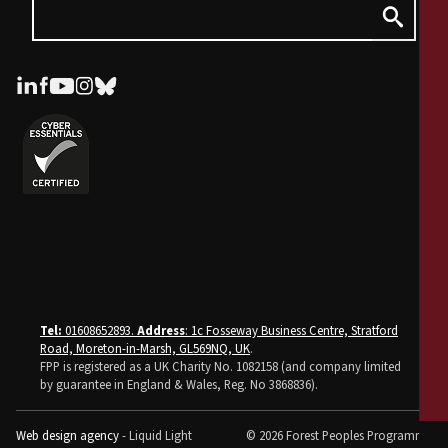
Tel:
01608652893.
Address
: 1c Fosseway Business Centre, Stratford
Road, Moreton-in-Marsh, GL569NQ, UK
.
FPP is registered as a UK Charity No. 1082158 (and company limited
by guarantee in England & Wales, Reg. No 3868836).
Web design agency
- Liquid Light
© 2026 Forest Peoples Programme