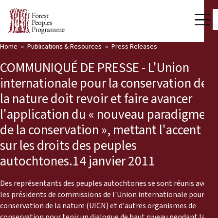
Home
Publications & Resources
Press Releases
Our Work
COMMUNIQUÉ DE PRESSE - L'Union
Community Voices
internationale pour la conservation de
la nature doit revoir et faire avancer
Partners & Countries
l'application du « nouveau paradigme
Latest News
de la conservation », mettant l'accent
sur les droits des peuples
Back
Publications & Resources
autochtones.14 janvier 2011
Publications & Resources
Who we are
Des représentants des peuples autochtones se sont réunis avec
Press Room
News
les présidents de commissions de l'Union internationale pour la
conservation de la nature (UICN) et d'autres organismes de
Support Us
conservation pour tenir un dialogue de haut niveau pendant la