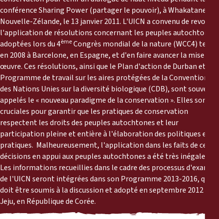
Reports
conférence Sharing Power (partager le pouvoir), à Whakatane,
Nouvelle-Zélande, le 13 janvier 2011. L'UICN a convenu de revoir
Press Releases
l'application de résolutions concernant les peuples autochtones
ème
adoptées lors du 4
Congrès mondial de la nature (WCC4) tenu
en 2008 à Barcelone, en Espagne, et d'en faire avancer la mise en
Training Materials
œuvre. Ces résolutions, ainsi que le Plan d'action de Durban et le
Programme de travail sur les aires protégées de la Convention
Briefing Papers
des Nations Unies sur la diversité biologique (CDB), sont souvent
appelés le « nouveau paradigme de la conservation ». Elles sont
cruciales pour garantir que les pratiques de conservation
Legal Submissions
respectent les droits des peuples autochtones et leur
participation pleine et entière à l'élaboration des politiques et
Declarations
pratiques. Malheureusement, l'application dans les faits de ces
décisions en appui aux peuples autochtones a été très inégale.
Les informations recueillies dans le cadre des processus d'examen
Annual Reports
de l'UICN seront intégrées dans son Programme 2013-2016, qui
doit être soumis à la discussion et adopté en septembre 2012 à
Jeju, en République de Corée.