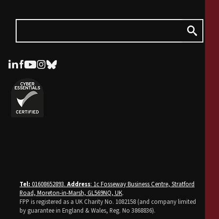
Tel:
01608652893.
Address
: 1c Fosseway Business Centre, Stratford
Road, Moreton-in-Marsh, GL569NQ, UK
.
FPP is registered as a UK Charity No. 1082158 (and company limited
by guarantee in England & Wales, Reg. No 3868836).