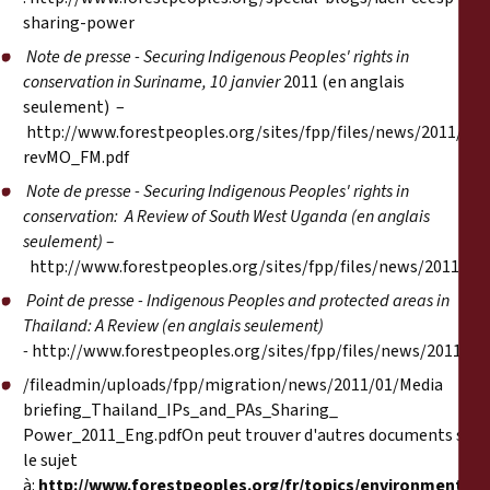
sharing-power
Note de presse - Securing Indigenous Peoples' rights in
conservation in Suriname, 10 janvier
2011 (en anglais
seulement) –
http://www.forestpeoples.org/sites/fpp/files/news/2011/0
revMO_FM.pdf
Note de presse - Securing Indigenous Peoples' rights in
conservation: A Review of South West Uganda (en anglais
seulement) –
http://www.forestpeoples.org/sites/fpp/files/news/2011/0
Point de presse - Indigenous Peoples and protected areas in
Thailand: A Review (en anglais seulement)
-
http://www.forestpeoples.org/sites/fpp/files/news/2011
/fileadmin/uploads/fpp/migration/news/2011/01/Media
briefing_Thailand_IPs_and_PAs_Sharing_
Power_2011_Eng.pdf
On peut trouver d'autres documents sur
le sujet
à:
http://www.forestpeoples.org/fr/topics/environmental-