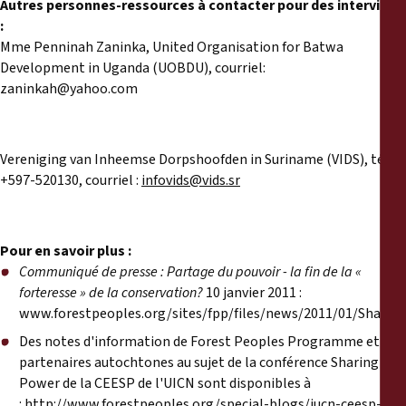
Autres personnes-ressources à contacter pour des interviews
:
Mme Penninah Zaninka, United Organisation for Batwa
Development in Uganda (UOBDU), courriel:
zaninkah@yahoo.com
Vereniging van Inheemse Dorpshoofden in Suriname (VIDS), tél.:
+597-520130, courriel :
infovids@vids.sr
Pour en savoir plus :
Communiqué de presse :
Partage du pouvoir - la fin de la «
forteresse » de la conservation?
10 janvier 2011 :
www.forestpeoples.org/sites/fpp/files/news/2011/01/Shar
Des notes d'information de Forest Peoples Programme et de
partenaires autochtones au sujet de la conférence Sharing
Power de la CEESP de l'UICN sont disponibles à
:
http://www.forestpeoples.org/special-blogs/iucn-ceesp-