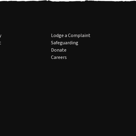
y
Lodge a Complaint
t
Safeguarding
Donate
Careers