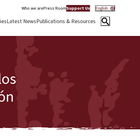
Who we are
Press Room
Support Us
English
ies
Latest News
Publications & Resources
los
ión