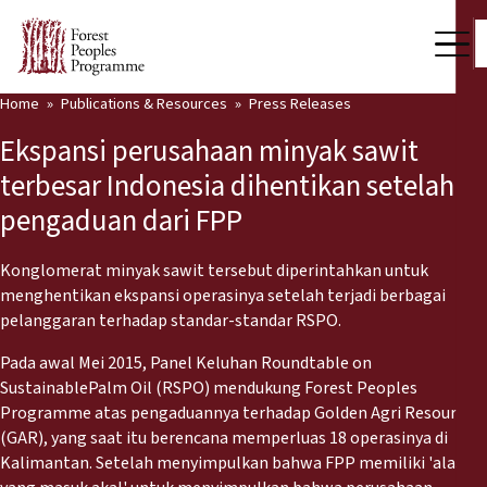
Home
Publications & Resources
Press Releases
Our Work
Ekspansi perusahaan minyak sawit
Community Voices
terbesar Indonesia dihentikan setelah
pengaduan dari FPP
Partners & Countries
Latest News
Konglomerat minyak sawit tersebut diperintahkan untuk
menghentikan ekspansi operasinya setelah terjadi berbagai
Back
pelanggaran terhadap standar-standar RSPO.
Publications & Resources
Pada awal Mei 2015, Panel Keluhan Roundtable on
Publications & Resources
Who we are
SustainablePalm Oil (RSPO) mendukung Forest Peoples
Programme atas pengaduannya terhadap Golden Agri Resources
Press Room
News
(GAR), yang saat itu berencana memperluas 18 operasinya di
Kalimantan. Setelah menyimpulkan bahwa FPP memiliki 'alasan
Support Us