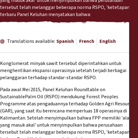
yang masuk akal' untuk menyimpulkan bahwa perusahaan
Reports
tersebut telah melanggar beberapa norma RSPO, 'ketetapan'
terbaru Panel Keluhan menyatakan bahwa:
Press Releases
Training Materials
Translations available:
Spanish
French
English
Briefing Papers
Konglomerat minyak sawit tersebut diperintahkan untuk
menghentikan ekspansi operasinya setelah terjadi berbagai
Legal Submissions
pelanggaran terhadap standar-standar RSPO.
Declarations
Pada awal Mei 2015, Panel Keluhan Roundtable on
SustainablePalm Oil (RSPO) mendukung Forest Peoples
Programme atas pengaduannya terhadap Golden Agri Resources
Annual Reports
(GAR), yang saat itu berencana memperluas 18 operasinya di
Kalimantan. Setelah menyimpulkan bahwa FPP memiliki 'alasan
yang masuk akal' untuk menyimpulkan bahwa perusahaan
tersebut telah melanggar beberapa norma RSPO, 'ketetapan'