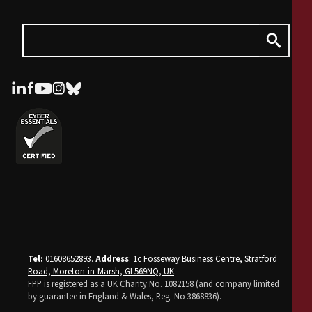
Tel:
01608652893.
Address
: 1c Fosseway Business Centre, Stratford
Road, Moreton-in-Marsh, GL569NQ, UK
.
FPP is registered as a UK Charity No. 1082158 (and company limited
by guarantee in England & Wales, Reg. No 3868836).