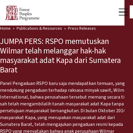
Home
Publications & Resources
Press Releases
Our Work
JUMPA PERS: RSPO memutuskan
Community Voices
Wilmar telah melanggar hak-hak
masyarakat adat Kapa dari Sumatera
Partners & Countries
Barat
Latest News
Panel Pengaduan RSPO baru saja mendapatkan temuan, yang
Back
Publications & Resources
mendukung pengaduan terhadap raksasa minyak sawit, Wilmar
International, bahwa perusahaan tersebut memang secara tidak
Publications & Resources
Who we are
sah telah mengambilalih tanah masyarakat adat Kapa tanpa
persetujuan masyarakat bersangkutan. Di bulan Oktober 2014,
Press Room
masyarakat Kapa, yang merupakan masyarakat adat dari
News
Sumatera Barat, telah mengajukan pengaduan resmi kepada
Support Us
RSPO yang menyatakan bahwa anak perusahaan Wilmar