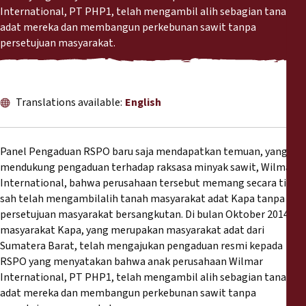
Reports
International, PT PHP1, telah mengambil alih sebagian tanah
adat mereka dan membangun perkebunan sawit tanpa
persetujuan masyarakat.
Press Releases
Training Materials
Translations available:
English
Briefing Papers
Panel Pengaduan RSPO baru saja mendapatkan temuan, yang
Legal Submissions
mendukung pengaduan terhadap raksasa minyak sawit, Wilmar
International, bahwa perusahaan tersebut memang secara tidak
Declarations
sah telah mengambilalih tanah masyarakat adat Kapa tanpa
persetujuan masyarakat bersangkutan. Di bulan Oktober 2014,
masyarakat Kapa, yang merupakan masyarakat adat dari
Annual Reports
Sumatera Barat, telah mengajukan pengaduan resmi kepada
RSPO yang menyatakan bahwa anak perusahaan Wilmar
International, PT PHP1, telah mengambil alih sebagian tanah
adat mereka dan membangun perkebunan sawit tanpa