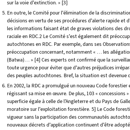
sur la voie d’extinction. »
[3]
En outre, le Comité pour l’élimination de la discrimination
décisions en vertu de ses procédures d’alerte rapide et
les informations faisant état de graves violations des dr
raciale en RDC.2 Le Comité s’est également dit préoccupé 
autochtones en RDC. Par exemple, dans ses Observations 
préoccupation concernant, notamment « … les allégation
(Batwa)… »
[4]
Ces experts ont confirmé que la surveilla
toute urgence pour éviter que d’autres préjudices irréparab
des peuples autochtones. Bref, la situation est devenue 
En 2002, la RDC a promulgué un nouveau Code forestier e
régissant sa mise en œuvre. De plus, 103 « concessions »
superficie égale à celle de l’Angleterre et du Pays de Gal
moratoire sur l’exploitation forestière.
5]
Le Code foresti
vigueur sans la participation des communautés autochto
nouveaux décrets d’application continuent d’être adoptés