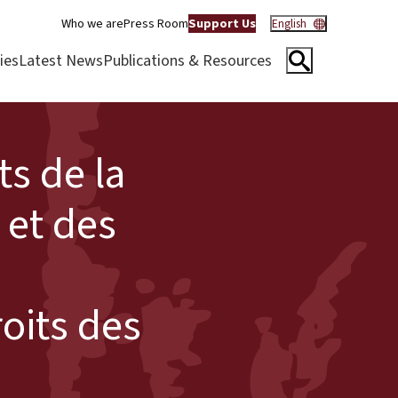
Who we are
Press Room
Support Us
English
ies
Latest News
Publications & Resources
s de la
 et des
oits des