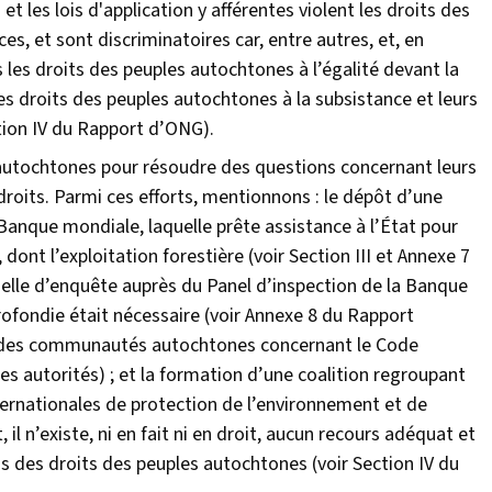
 les lois d'application y afférentes violent les droits des
es, et sont discriminatoires car, entre autres, et, en
pas les droits des peuples autochtones à l’égalité devant la
t les droits des peuples autochtones à la subsistance et leurs
ection IV du Rapport d’ONG).
s autochtones pour résoudre des questions concernant leurs
s droits. Parmi ces efforts, mentionnons : le dépôt d’une
 Banque mondiale, laquelle prête assistance à l’État pour
 dont l’exploitation forestière (voir Section III et Annexe 7
ielle d’enquête auprès du Panel d’inspection de la Banque
ofondie était nécessaire (voir Annexe 8 du Rapport
on des communautés autochtones concernant le Code
des autorités) ; et la formation d’une coalition regroupant
ternationales de protection de l’environnement et de
l n’existe, ni en fait ni en droit, aucun recours adéquat et
ns des droits des peuples autochtones (voir Section IV du