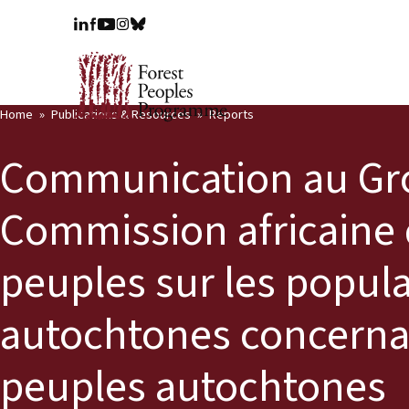
Home
Publications & Resources
Reports
Communication au Grou
Commission africaine 
peuples sur les popu
autochtones concernant
peuples autochtones