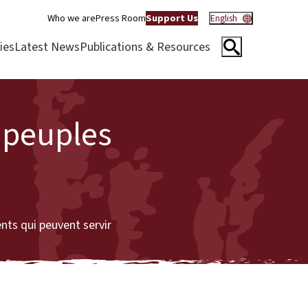
Who we are
Press Room
Support Us
English
ies
Latest News
Publications & Resources
s peuples
ts qui peuvent servir