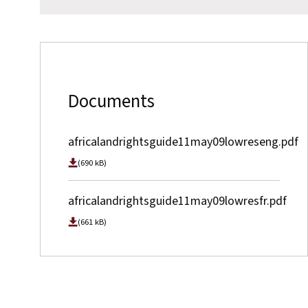
Documents
africalandrightsguide11may09lowreseng.pdf
(690 kB)
africalandrightsguide11may09lowresfr.pdf
(661 kB)