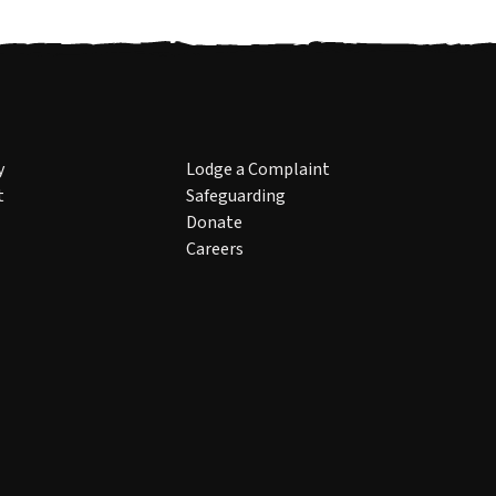
y
Lodge a Complaint
t
Safeguarding
Donate
Careers