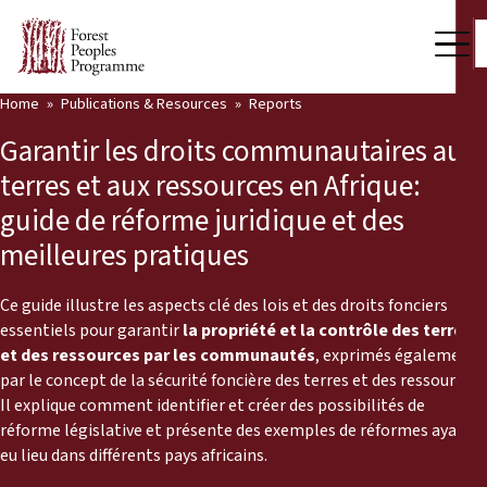
Home
Publications & Resources
Reports
Our Work
Garantir les droits communautaires aux
Community Voices
terres et aux ressources en Afrique:
guide de réforme juridique et des
Partners & Countries
meilleures pratiques
Latest News
Ce guide illustre les aspects clé des lois et des droits fonciers
Back
Publications & Resources
essentiels pour garantir
la propriété et la contrôle des terres
et des ressources par les communautés
, exprimés également
Publications & Resources
Who we are
par le concept de la sécurité foncière des terres et des ressources.
Il explique comment identifier et créer des possibilités de
Press Room
réforme législative et présente des exemples de réformes ayant
News
eu lieu dans différents pays africains.
Support Us