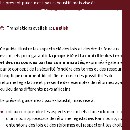
Reports
Le présent guide n’est pas exhaustif, mais vise à :
Press Releases
Translations available:
English
Training Materials
Ce guide illustre les aspects clé des lois et des droits fonciers
Briefing Papers
essentiels pour garantir
la propriété et la contrôle des terres
et des ressources par les communautés
, exprimés également
Legal Submissions
par le concept de la sécurité foncière des terres et des ressources.
Il explique comment identifier et créer des possibilités de
réforme législative et présente des exemples de réformes ayant
Declarations
eu lieu dans différents pays africains.
Annual Reports
Le présent guide n’est pas exhaustif, mais vise à :
mieux comprendre les aspects essentiels d’une « bonne » loi et
d’un « bon »processus de réforme législative. Par « bon », nous
entendons des lois et des réformes qui respectent les droits