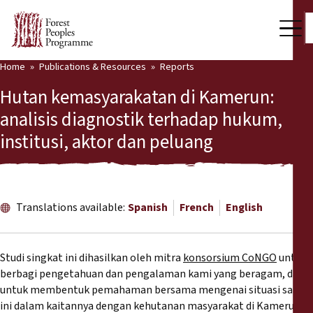
Home
Publications & Resources
Reports
Our Work
Hutan kemasyarakatan di Kamerun:
Community Voices
analisis diagnostik terhadap hukum,
institusi, aktor dan peluang
Partners & Countries
Latest News
Back
Publications & Resources
Translations available:
Spanish
French
English
Publications & Resources
Who we are
Studi singkat ini dihasilkan oleh mitra
konsorsium CoNGO
untuk
Press Room
berbagi pengetahuan dan pengalaman kami yang beragam, dan
News
untuk membentuk pemahaman bersama mengenai situasi saat
Support Us
ini dalam kaitannya dengan kehutanan masyarakat di Kamerun.