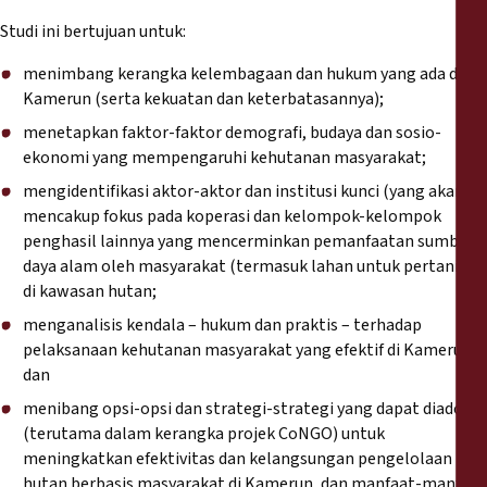
Reports
Studi ini bertujuan untuk:
Press Releases
menimbang kerangka kelembagaan dan hukum yang ada di
Kamerun (serta kekuatan dan keterbatasannya);
Training Materials
menetapkan faktor-faktor demografi, budaya dan sosio-
ekonomi yang mempengaruhi kehutanan masyarakat;
Briefing Papers
mengidentifikasi aktor-aktor dan institusi kunci (yang akan
mencakup fokus pada koperasi dan kelompok-kelompok
penghasil lainnya yang mencerminkan pemanfaatan sumber
Legal Submissions
daya alam oleh masyarakat (termasuk lahan untuk pertanian)
di kawasan hutan;
Declarations
menganalisis kendala – hukum dan praktis – terhadap
pelaksanaan kehutanan masyarakat yang efektif di Kamerun;
Annual Reports
dan
menibang opsi-opsi dan strategi-strategi yang dapat diadopsi
(terutama dalam kerangka projek CoNGO) untuk
meningkatkan efektivitas dan kelangsungan pengelolaan
hutan berbasis masyarakat di Kamerun, dan manfaat-manfaat