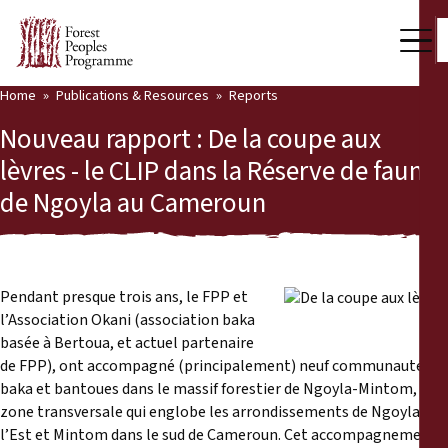
Home
Publications & Resources
Reports
Our Work
Nouveau rapport : De la coupe aux
Community Voices
lèvres - le CLIP dans la Réserve de faune
de Ngoyla au Cameroun
Partners & Countries
Latest News
Back
Publications & Resources
Pendant presque trois ans, le FPP et
l’Association Okani (association baka
Publications & Resources
Who we are
basée à Bertoua, et actuel partenaire
de FPP), ont accompagné (principalement) neuf communautés
Press Room
baka et bantoues dans le massif forestier de Ngoyla-Mintom, une
News
zone transversale qui englobe les arrondissements de Ngoyla à
Support Us
l’Est et Mintom dans le sud de Cameroun. Cet accompagnement