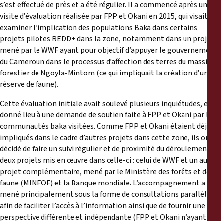
Reports
s’est effectué de près et a été régulier. Il a commencé après une
visite d’évaluation réalisée par FPP et Okani en 2015, qui visait à
examiner l’implication des populations Baka dans certains
Press Releases
projets pilotes REDD+ dans la zone, notamment dans un projet
mené par le WWF ayant pour objectif d’appuyer le gouvernement
Training Materials
du Cameroun dans le processus d’affection des terres du massif
forestier de Ngoyla-Mintom (ce qui impliquait la création d’une
réserve de faune).
Briefing Papers
Cette évaluation initiale avait soulevé plusieurs inquiétudes, et a
Legal Submissions
donné lieu à une demande de soutien faite à FPP et Okani par les
communautés baka visitées. Comme FPP et Okani étaient déjà
impliqués dans le cadre d’autres projets dans cette zone, ils ont
Declarations
décidé de faire un suivi régulier et de proximité du déroulement de
deux projets mis en œuvre dans celle-ci : celui de WWF et un autre
Annual Reports
projet complémentaire, mené par le Ministère des forêts et de la
faune (MINFOF) et la Banque mondiale. L’accompagnement a été
mené principalement sous la forme de consultations parallèles
afin de faciliter l’accès à l’information ainsi que de fournir une
perspective différente et indépendante (FPP et Okani n’ayant pas