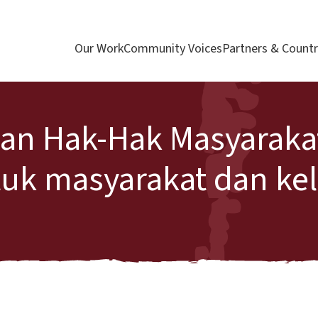
Our Work
Community Voices
Partners & Countr
dan Hak-Hak Masyaraka
tuk masyarakat dan k