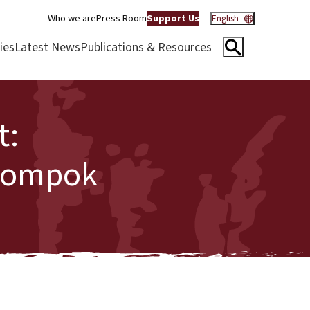
Who we are
Press Room
Support Us
English
ies
Latest News
Publications & Resources
t:
elompok