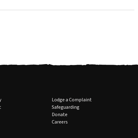
y
Lodge a Complaint
t
Safeguarding
Donate
Careers