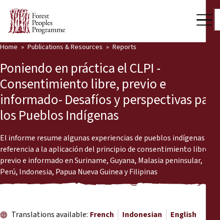
Home
Publications & Resources
Reports
Our Work
Poniendo en práctica el CLPI -
Community Voices
Consentimiento libre, previo e
informado- Desafíos y perspectivas para
Partners & Countries
los Pueblos Indígenas
Latest News
El informe resume algunas experiencias de pueblos indígenas con
Back
Publications & Resources
referencia a la aplicación del principio de consentimiento libre,
previo e informado en Suriname, Guyana, Malasia peninsular,
Publications & Resources
Who we are
Perú, Indonesia, Papua Nueva Guinea y Filipinas
Press Room
News
Support Us
Translations available:
French
Indonesian
English