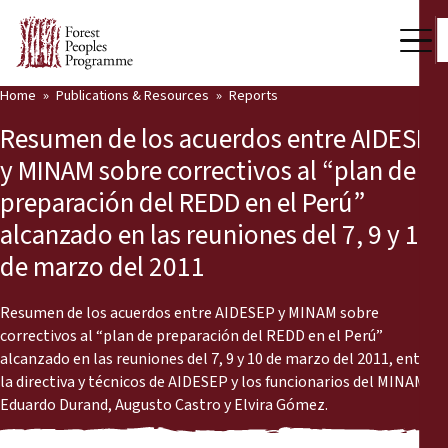
Home
Publications & Resources
Reports
Our Work
Resumen de los acuerdos entre AIDESEP
Community Voices
y MINAM sobre correctivos al “plan de
preparación del REDD en el Perú”
Partners & Countries
alcanzado en las reuniones del 7, 9 y 10
Latest News
de marzo del 2011
Back
Publications & Resources
Resumen de los acuerdos entre AIDESEP y MINAM sobre
correctivos al “plan de preparación del REDD en el Perú”
Publications & Resources
Who we are
alcanzado en las reuniones del 7, 9 y 10 de marzo del 2011, entre
la directiva y técnicos de AIDESEP y los funcionarios del MINAM
Press Room
News
Eduardo Durand, Augusto Castro y Elvira Gómez.
Support Us