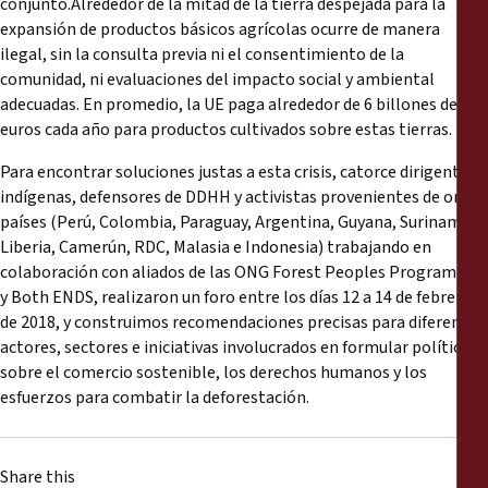
conjunto.Alrededor de la mitad de la tierra despejada para la
Reports
expansión de productos básicos agrícolas ocurre de manera
ilegal, sin la consulta previa ni el consentimiento de la
Press Releases
comunidad, ni evaluaciones del impacto social y ambiental
adecuadas. En promedio, la UE paga alrededor de 6 billones de
euros cada año para productos cultivados sobre estas tierras.
Training Materials
Para encontrar soluciones justas a esta crisis, catorce dirigentes
Briefing Papers
indígenas, defensores de DDHH y activistas provenientes de once
países (Perú, Colombia, Paraguay, Argentina, Guyana, Surinam,
Liberia, Camerún, RDC, Malasia e Indonesia) trabajando en
Legal Submissions
colaboración con aliados de las ONG Forest Peoples Programme
y Both ENDS, realizaron un foro entre los días 12 a 14 de febrero
Declarations
de 2018, y construimos recomendaciones precisas para diferentes
actores, sectores e iniciativas involucrados en formular políticas
sobre el comercio sostenible, los derechos humanos y los
Annual Reports
esfuerzos para combatir la deforestación.
Share this