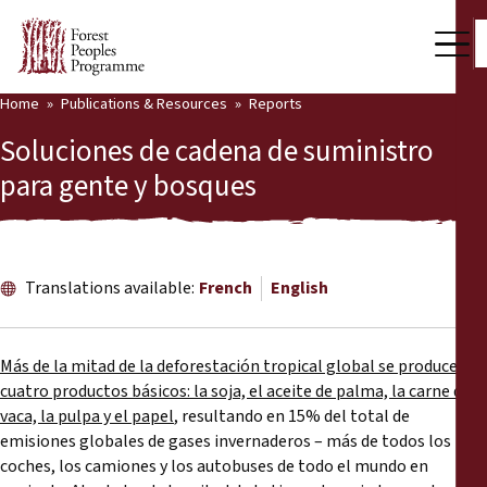
Home
Publications & Resources
Reports
Our Work
Soluciones de cadena de suministro
Community Voices
para gente y bosques
Partners & Countries
Latest News
Translations available:
French
English
Back
Publications & Resources
Más de la mitad de la deforestación tropical global se produce por
Publications & Resources
Who we are
cuatro productos básicos: la soja, el aceite de palma, la carne de
vaca, la pulpa y el papel
, resultando en 15% del total de
Press Room
News
emisiones globales de gases invernaderos – más de todos los
coches, los camiones y los autobuses de todo el mundo en
Support Us