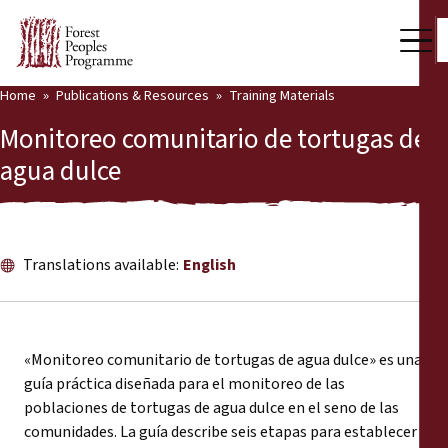
Home
Publications & Resources
Training Materials
Our Work
Monitoreo comunitario de tortugas de
Community Voices
agua dulce
Partners & Countries
Latest News
Translations available:
English
Back
Publications & Resources
Publications & Resources
Who we are
«Monitoreo comunitario de tortugas de agua dulce» es una
guía práctica diseñada para el monitoreo de las
Press Room
News
poblaciones de tortugas de agua dulce en el seno de las
comunidades. La guía describe seis etapas para establecer
Support Us