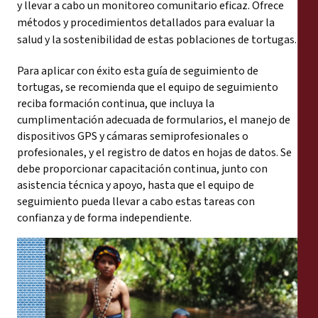
y llevar a cabo un monitoreo comunitario eficaz. Ofrece
Reports
métodos y procedimientos detallados para evaluar la
salud y la sostenibilidad de estas poblaciones de tortugas.
Press Releases
Para aplicar con éxito esta guía de seguimiento de
Training Materials
tortugas, se recomienda que el equipo de seguimiento
reciba formación continua, que incluya la
cumplimentación adecuada de formularios, el manejo de
Briefing Papers
dispositivos GPS y cámaras semiprofesionales o
profesionales, y el registro de datos en hojas de datos. Se
Legal Submissions
debe proporcionar capacitación continua, junto con
asistencia técnica y apoyo, hasta que el equipo de
seguimiento pueda llevar a cabo estas tareas con
Declarations
confianza y de forma independiente.
Annual Reports