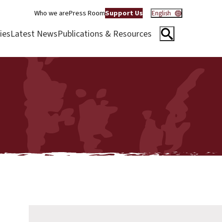
Who we are
Press Room
Support Us
English
ies
Latest News
Publications & Resources