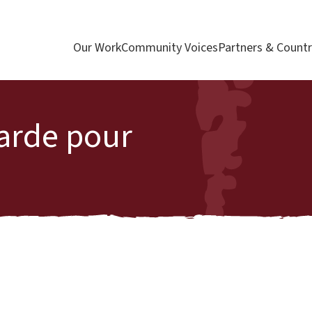
Our Work
Community Voices
Partners & Countr
arde pour