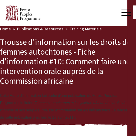
Home
Publications & Resources
Training Materials
Our Work
Trousse d'information sur les droits des
Community Voices
femmes autochtones - Fiche
d'information #10: Comment faire une
Partners & Countries
intervention orale auprès de la
Latest News
Commission africaine
Back
Publications & Resources
Cette Fiche d'information fait partie d'une publication de Forest Peoples
Publications & Resources
Who we are
Programme intitulée
Femmes autochtones et le système african des droits de
l'homme et des peuples: Trousse d'information sur les mécanismes.
Le lancement
Press Room
de cette publication a eu lieu le 28 avril 2011 d
News
Support Us