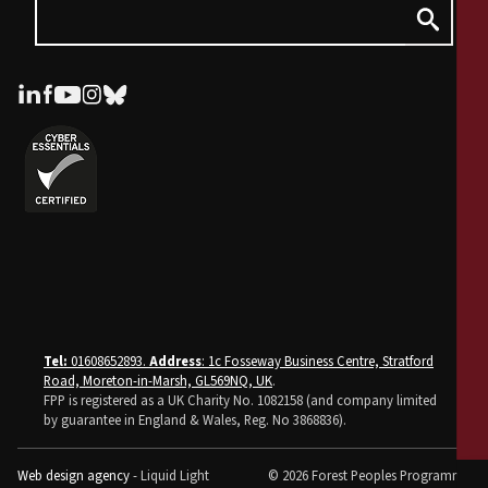
Tel:
01608652893.
Address
: 1c Fosseway Business Centre, Stratford
Road, Moreton-in-Marsh, GL569NQ, UK
.
FPP is registered as a UK Charity No. 1082158 (and company limited
by guarantee in England & Wales, Reg. No 3868836).
Web design agency
- Liquid Light
© 2026 Forest Peoples Programme