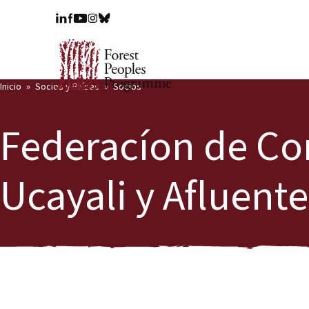
Inicio
Socios y Países
Socios
Federacíon de Co
Ucayali y Afluent