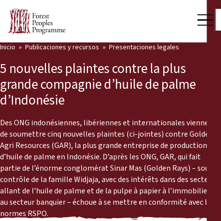
Inicio
Publicaciones y recursos
Presentaciones legales
Nuestro trabajo
5 nouvelles plaintes contre la plus
Voces comunitarias
grande compagnie d’huile de palme
d’Indonésie
Socios y Países
Últimas noticias
Des ONG indonésiennes, libériennes et internationales viennent
de soumettre cinq nouvelles plaintes (ci-jointes) contre Golden
Back
Agri Resources (GAR), la plus grande entreprise de production
Publicaciones y recursos
d’huile de palme en Indonésie. D’après les ONG, GAR, qui fait
partie de l’énorme conglomérat Sinar Mas (Golden Rays) – sous le
Publicaciones y recursos
Quiénes somos
contrôle de la famille Widjaja, avec des intérêts dans des secteurs
allant de l’huile de palme et de la pulpe à papier à l’immobilier et
Sala de prensa
Noticias
au secteur banquier – échoue à se mettre en conformité avec les
Apóyenos
normes RSPO.