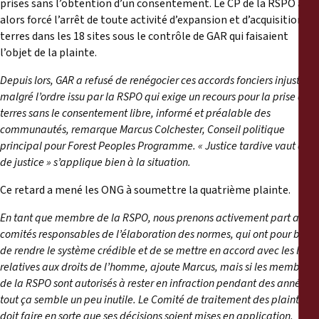
prises sans l’obtention d’un consentement. Le CP de la RSPO a
alors forcé l’arrêt de toute activité d’expansion et d’acquisition de
terres dans les 18 sites sous le contrôle de GAR qui faisaient
l’objet de la plainte.
Depuis lors, GAR a refusé de renégocier ces accords fonciers injustes,
malgré l’ordre issu par la RSPO qui exige un recours pour la prise de
terres sans le consentement libre, informé et préalable des
communautés, remarque
Marcus Colchester, Conseil politique
principal pour Forest Peoples Programme. «
Justice tardive vaut déni
de justice » s’applique bien à la situation.
Ce retard a mené les ONG à soumettre la quatrième plainte.
En tant que membre de la RSPO, nous prenons activement part aux
comités responsables de l’élaboration des normes, qui ont pour but
de rendre le système crédible et de se mettre en accord avec les lois
relatives aux droits de l’homme, ajoute Marcus, mais si les membres
de la RSPO sont autorisés à rester en infraction pendant des années,
tout ça semble un peu inutile. Le Comité de traitement des plaintes
doit faire en sorte que ses décisions soient mises en application.