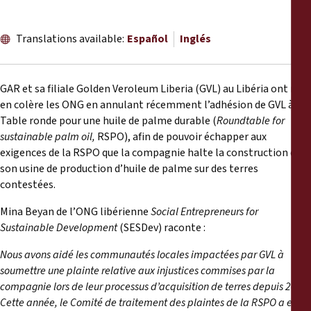
Informes
Translations available:
Español
Inglés
Comunicados de prensa
Materiales de capacitación
GAR et sa filiale Golden Veroleum Liberia (GVL) au Libéria ont mis
en colère les ONG en annulant récemment l’adhésion de GVL à la
Table ronde pour une huile de palme durable (
Roundtable for
Documentos informativos
sustainable palm oil,
RSPO), afin de pouvoir échapper aux
exigences de la RSPO que la compagnie halte la construction de
Presentaciones legales
son usine de production d’huile de palme sur des terres
contestées.
Declaraciones
Mina Beyan de l’ONG libérienne
Social Entrepreneurs for
Sustainable Development
(SESDev) raconte :
Informes anuales
Nous avons aidé les communautés locales impactées par GVL à
soumettre une plainte relative aux injustices commises par la
compagnie lors de leur processus d’acquisition de terres depuis 2012.
Cette année, le Comité de traitement des plaintes de la RSPO a enfin