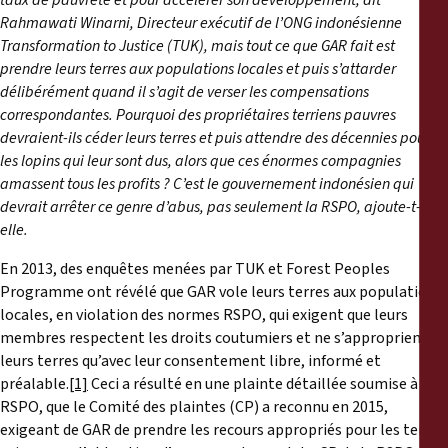
taux de pauvreté et pour accélérer son développement, dit
Rahmawati Winarni, Directeur exécutif de l’ONG indonésienne
Transformation to Justice (TUK
), mais tout ce que GAR fait est
prendre leurs terres aux populations locales et puis s’attarder
délibérément quand il s’agit de verser les compensations
correspondantes. Pourquoi des propriétaires terriens pauvres
devraient-ils céder leurs terres et puis attendre des décennies pour
les lopins qui leur sont dus, alors que ces énormes compagnies
amassent tous les profits ? C’est le gouvernement indonésien qui
devrait arrêter ce genre d’abus, pas seulement la RSPO,
ajoute-t-
elle.
En 2013, des enquêtes menées par TUK et Forest Peoples
Programme ont révélé que GAR vole leurs terres aux populations
locales, en violation des normes RSPO, qui exigent que leurs
membres respectent les droits coutumiers et ne s’approprient
leurs terres qu’avec leur consentement libre, informé et
préalable.
[1]
Ceci a résulté en une plainte détaillée soumise à la
RSPO, que le Comité des plaintes (CP) a reconnu en 2015,
exigeant de GAR de prendre les recours appropriés pour les terres