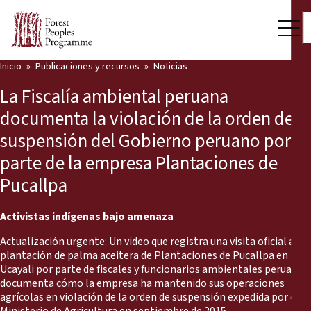
Inicio
Publicaciones y recursos
Noticias
Nuestro trabajo
La Fiscalía ambiental peruana
Voces comunitarias
documenta la violación de la orden de
suspensión del Gobierno peruano por
Socios y Países
parte de la empresa Plantaciones de
Últimas noticias
Pucallpa
Back
Publicaciones y recursos
Activistas indígenas bajo amenaza
Publicaciones y recursos
Quiénes somos
Actualización urgente:
Un video
que registra una visita oficial a la
plantación de palma aceitera de Plantaciones de Pucallpa en
Sala de prensa
Ucayali por parte de fiscales y funcionarios ambientales peruanos
Noticias
documenta cómo la empresa ha mantenido sus operaciones
agrícolas en violación de la orden de suspensión expedida por el
Apóyenos