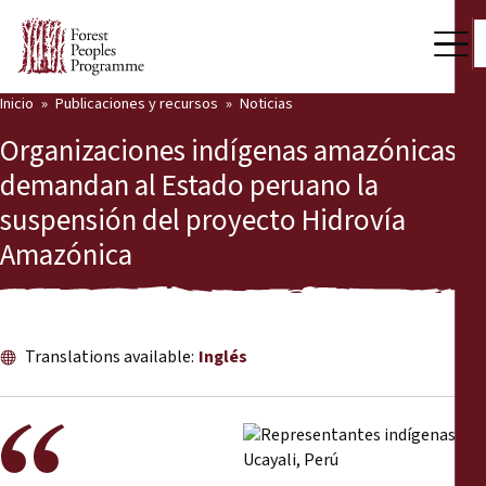
Inicio
Publicaciones y recursos
Noticias
Nuestro trabajo
Organizaciones indígenas amazónicas
Voces comunitarias
demandan al Estado peruano la
suspensión del proyecto Hidrovía
Socios y Países
Amazónica
Últimas noticias
Back
Publicaciones y recursos
Translations available:
Inglés
Publicaciones y recursos
Quiénes somos
Sala de prensa
Noticias
Apóyenos