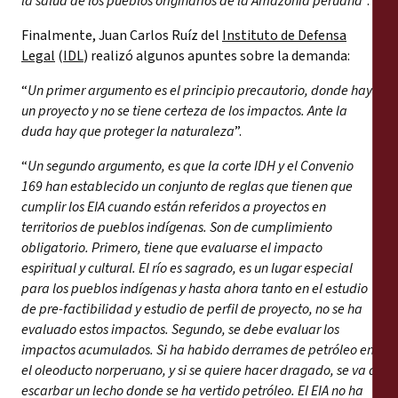
la salud de los pueblos originarios de la Amazonía peruana
”.
Finalmente, Juan Carlos Ruíz del
Instituto de Defensa
Legal
(
IDL
) realizó algunos apuntes sobre la demanda:
“
Un primer argumento es el principio precautorio, donde hay
un proyecto y no se tiene certeza de los impactos. Ante la
duda hay que proteger la naturaleza
”.
“
Un segundo argumento, es que la corte IDH y el Convenio
169 han establecido un conjunto de reglas que tienen que
cumplir los EIA cuando están referidos a proyectos en
territorios de pueblos indígenas. Son de cumplimiento
obligatorio. Primero, tiene que evaluarse el impacto
espiritual y cultural. El río es sagrado, es un lugar especial
para los pueblos indígenas y hasta ahora tanto en el estudio
de pre-factibilidad y estudio de perfil de proyecto, no se ha
evaluado estos impactos. Segundo, se debe evaluar los
impactos acumulados. Si ha habido derrames de petróleo en
el oleoducto norperuano, y si se quiere hacer dragado, se va a
escarbar un lecho donde se ha vertido petróleo. El EIA no ha