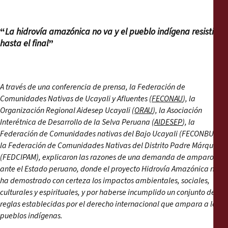
Informes
“
La hidrovía amazónica no va y el pueblo indígena resistirá
Comunicados de prensa
hasta el final
”
Materiales de capacitación
A través de una conferencia de prensa, la Federación de
Documentos informativos
Comunidades Nativas de Ucayali y Afluentes (
FECONAU
), la
Organización Regional Aidesep Ucayali (
ORAU
), la Asociación
Presentaciones legales
Interétnica de Desarrollo de la Selva Peruana (
AIDESEP
), la
Federación de Comunidades nativas del Bajo Ucayali (FECONBU) y
la Federación de Comunidades Nativas del Distrito Padre Márquez
Declaraciones
(FEDCIPAM), explicaron las razones de una demanda de amparo
ante el Estado peruano, donde el proyecto Hidrovía Amazónica no
Informes anuales
ha demostrado con certeza los impactos ambientales, sociales,
culturales y espirituales, y por haberse incumplido un conjunto de
reglas establecidas por el derecho internacional que ampara a los
pueblos indígenas.