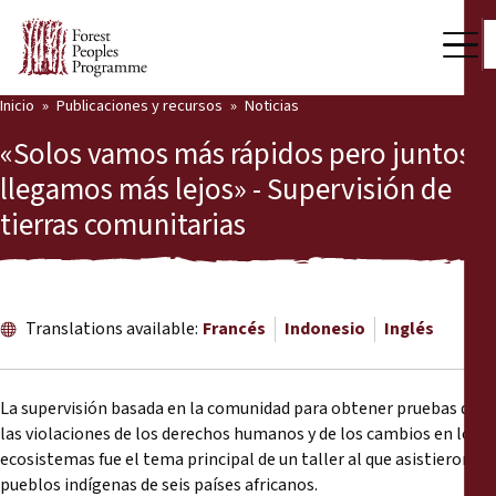
Inicio
Publicaciones y recursos
Noticias
Nuestro trabajo
«Solos vamos más rápidos pero juntos
Voces comunitarias
llegamos más lejos» - Supervisión de
tierras comunitarias
Socios y Países
Últimas noticias
Back
Publicaciones y recursos
Translations available:
Francés
Indonesio
Inglés
Publicaciones y recursos
Quiénes somos
La supervisión basada en la comunidad para obtener pruebas de
Sala de prensa
las violaciones de los derechos humanos y de los cambios en los
Noticias
ecosistemas fue el tema principal de un taller al que asistieron
Apóyenos
pueblos indígenas de seis países africanos.