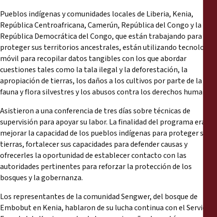
Informes
Pueblos indígenas y comunidades locales de Liberia, Kenia,
República Centroafricana, Camerún, República del Congo y la
Comunicados de prensa
República Democrática del Congo, que están trabajando para
proteger sus territorios ancestrales, están utilizando tecnología
Materiales de capacitación
móvil para recopilar datos tangibles con los que abordar
cuestiones tales como la tala ilegal y la deforestación, la
apropiación de tierras, los daños a los cultivos por parte de la
Documentos informativos
fauna y flora silvestres y los abusos contra los derechos humanos.
Asistieron a una conferencia de tres días sobre técnicas de
Presentaciones legales
supervisión para apoyar su labor. La finalidad del programa era
mejorar la capacidad de los pueblos indígenas para proteger sus
Declaraciones
tierras, fortalecer sus capacidades para defender causas y
ofrecerles la oportunidad de establecer contacto con las
Informes anuales
autoridades pertinentes para reforzar la protección de los
bosques y la gobernanza.
Los representantes de la comunidad Sengwer, del bosque de
Embobut en Kenia, hablaron de su lucha continua con el Servicio