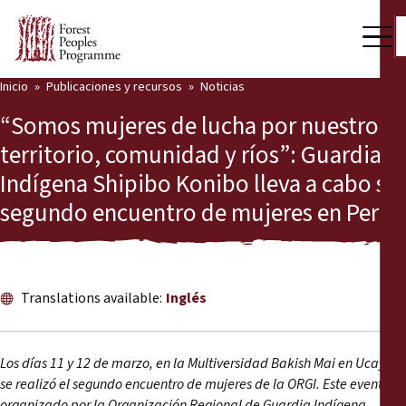
Inicio
Publicaciones y recursos
Noticias
Nuestro trabajo
“Somos mujeres de lucha por nuestro
Voces comunitarias
territorio, comunidad y ríos”: Guardia
Indígena Shipibo Konibo lleva a cabo su
Socios y Países
segundo encuentro de mujeres en Perú
Últimas noticias
Back
Publicaciones y recursos
Translations available:
Inglés
Publicaciones y recursos
Quiénes somos
Sala de prensa
Noticias
Los días 11 y 12 de marzo, en la Multiversidad Bakish Mai en Ucayali,
se realizó el segundo encuentro de mujeres de la ORGI. Este evento
Apóyenos
organizado por la Organización Regional de Guardia Indígena