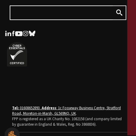
Tel:
01608652893.
Address
: 1c Fosseway Business Centre, Stratford
Road, Moreton-in-Marsh, GL569NQ, UK
.
FPP is registered as a UK Charity No. 1082158 (and company limited
by guarantee in England & Wales, Reg. No 3868836).