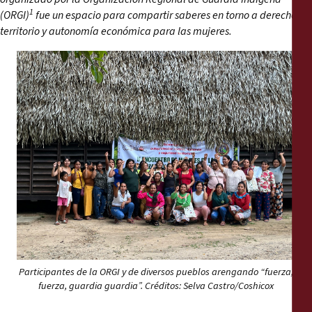
Informes
1
(ORGI)
fue un espacio para compartir saberes en torno a derechos,
territorio y autonomía económica para las mujeres.
Comunicados de prensa
Materiales de capacitación
Documentos informativos
Presentaciones legales
Declaraciones
Informes anuales
Participantes de la ORGI y de diversos pueblos arengando “fuerza,
fuerza, guardia guardia”. Créditos: Selva Castro/Coshicox