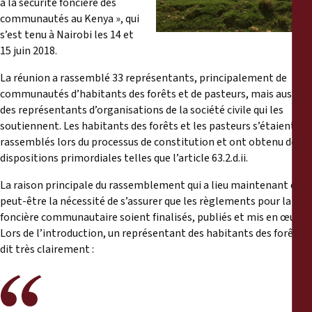
à la sécurité foncière des
Informes
communautés au Kenya », qui
s’est tenu à Nairobi les 14 et
Comunicados de prensa
15 juin 2018.
La réunion a rassemblé 33 représentants, principalement de
Materiales de capacitación
communautés d’habitants des forêts et de pasteurs, mais aussi
des représentants d’organisations de la société civile qui les
Documentos informativos
soutiennent. Les habitants des forêts et les pasteurs s’étaient
rassemblés lors du processus de constitution et ont obtenu des
dispositions primordiales telles que l’article 63.2.d.ii.
Presentaciones legales
La raison principale du rassemblement qui a lieu maintenant est
Declaraciones
peut-être la nécessité de s’assurer que les règlements pour la loi
foncière communautaire soient finalisés, publiés et mis en œuvre.
Lors de l’introduction, un représentant des habitants des forêts a
Informes anuales
dit très clairement :