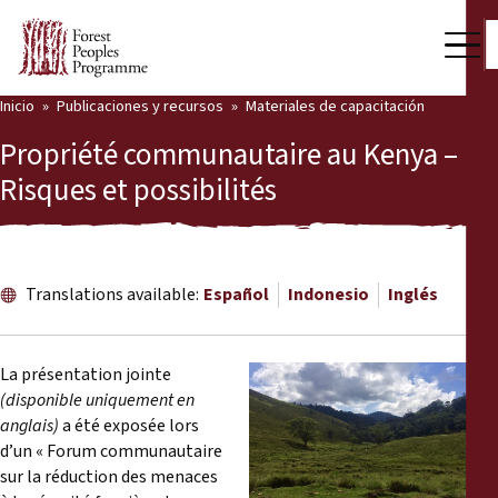
Inicio
Publicaciones y recursos
Materiales de capacitación
Nuestro trabajo
Propriété communautaire au Kenya –
Voces comunitarias
Risques et possibilités
Socios y Países
Últimas noticias
Translations available:
Español
Indonesio
Inglés
Back
Publicaciones y recursos
La présentation jointe
Publicaciones y recursos
Quiénes somos
(disponible uniquement en
anglais)
a été exposée lors
Sala de prensa
Noticias
d’un « Forum communautaire
sur la réduction des menaces
Apóyenos