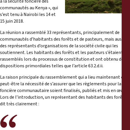
à la sécurité foncière des
Rapports
communautés au Kenya », qui
s’est tenu à Nairobi les 14 et
Communiqués de presse
15 juin 2018.
La réunion a rassemblé 33 représentants, principalement de
Matériel de formation
communautés d’habitants des forêts et de pasteurs, mais aussi
des représentants d’organisations de la société civile qui les
Documents d'information
soutiennent. Les habitants des forêts et les pasteurs s’étaient
rassemblés lors du processus de constitution et ont obtenu des
dispositions primordiales telles que l’article 63.2.d.ii.
Procédures juridiques
La raison principale du rassemblement qui a lieu maintenant est
Déclarations
peut-être la nécessité de s’assurer que les règlements pour la loi
foncière communautaire soient finalisés, publiés et mis en œuvre.
Lors de l’introduction, un représentant des habitants des forêts a
Rapports annuels
dit très clairement :