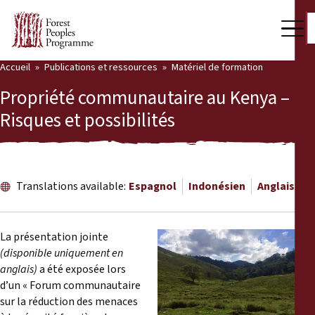
Accueil
Publications et ressources
Matériel de formation
Notre travail
Propriété communautaire au Kenya –
Voix des communautés
Risques et possibilités
Partenaires et Pays
Dernières actualités
Translations available:
Espagnol
Indonésien
Anglais
Back
Publications et ressources
La présentation jointe
Publications et ressources
Qui nous sommes
(disponible uniquement en
anglais)
a été exposée lors
Salle de presse
Actualités
d’un « Forum communautaire
sur la réduction des menaces
Nous soutenir