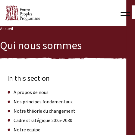
Accueil
Back
Notre travail
Qui nous sommes
Qui nous sommes
Voix des communautés
Partenaires et Pays
À propos de nous
Dernières actualités
In this section
Nos principes fondamentaux
Publications et ressources
À propos de nous
Notre théorie du changement
Nos principes fondamentaux
Qui nous sommes
Notre théorie du changement
Cadre stratégique 2025-2030
Salle de presse
Cadre stratégique 2025-2030
Notre équipe
Notre équipe
Nous soutenir