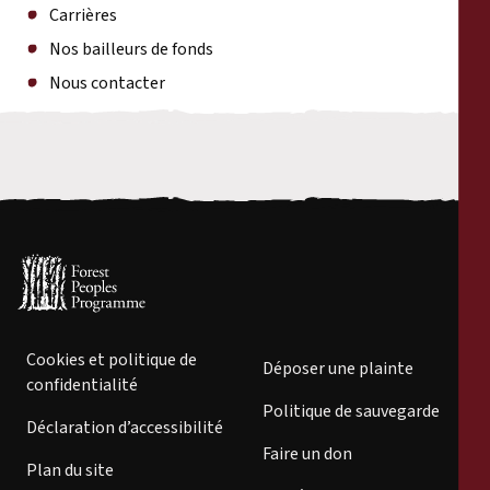
Carrières
Carrières
Nos bailleurs de fonds
Nous contacter
Nos bailleurs de fonds
Nous contacter
Cookies et politique de
Déposer une plainte
confidentialité
Politique de sauvegarde
Déclaration d’accessibilité
Faire un don
Plan du site