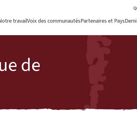
Q
Notre travail
Voix des communautés
Partenaires et Pays
Derni
que de